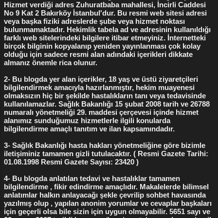
Hizmet verdiği adres Zuhuratbaba mahallesi, İncirli Caddesi
vajinaya hava girişi çıkışına bağlı adeta gaz
No 9 Kat 2 Bakırköy İstanbul'dur. Bu resmi web sitesi adresi
çıkartmaya benzer rahatsız edici sesler , Sık
veya başka fiziki adreslerde şube veya hizmet noktası
bulunmamaktadır. Hekimlik tabela ad ve adresinin kullanıldığı
tekrarlayan vajinal enfeksiyonlar ve başa
farklı web sitelerindeki bilgilere itibar etmeyiniz. İnternetteki
çıkılamayan kötü koku ,...
birçok bilginin kopyalanıp yeniden yayınlanması çok kolay
olduğu için sadece resmi alan adındaki içerikleri dikkate
almanız önemle rica olunur.
2- Bu blogda yer alan içerikler, 18 yaş ve üstü ziyaretçileri
bilgilendirmek amacıyla hazırlanmıştır, hekim muayenesi
olmaksızın hiç bir şekilde hastalıkların tanı veya tedavisinde
kullanılamazlar. Sağlık Bakanlığı 15 şubat 2008 tarih ve 26788
numaralı yönetmeliği 29. maddesi çerçevesi içinde hizmet
alanımız sunduğumuz hizmetlerle ilgili konularda
bilgilendirme amaçlı tanıtım ve ilan kapsamındadır.
3- Sağlık Bakanlığı hasta hakları yönetmeliğine göre bizimle
iletişiminiz tamamen gizli tutulacaktır. ( Resmi Gazete Tarihi:
01.08.1998 Resmi Gazete Sayısı: 23420 )
4- Bu blogda anlatılan tedavi ve hastalıklar tamamen
bilgilendirme , fikir edindirme amaçlıdır. Makalelerde bilimsel
anlatımlar halkın anlayacağı şekle çevrilip sohbet havasında
yazılmış olup , yapılan anonim yorumlar ve cevaplar başkaları
için geçerli olsa bile sizin için uygun olmayabilir. 5651 sayı ve