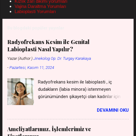
Kızlık zarı dikimi yorumları
diğer üreme organlarında gelişim geriliği ile
Vajina Daraltma Yorumları
birlikte olabilir. Primer amenore olan
Labioplasti Yorumları
hastalarda, yani doğumsal olarak hiç adet
görmeyen bayanlarda sıklıkla vajina çok dar
Bu blogdaki popüler yayınlar
ve kısadır. Gerçek anlamda anatomik vajina
darlığı varsa bunun çözümü cerrahi olarak
Radyofrekans Kesim ile Genital
vajinayı genişletmekten geçer. Vajina darlığı
Labioplasti Nasıl Yapılır?
tedavisi bu durumda medik...
Yazar (Author )
Jinekolog Op. Dr. Turgay Karakaya
-
Pazartesi, Kasım 11, 2024
Radyofrekans kesim ile labioplasti , iç
dudakların (labia minora) istenmeyen
görünümünden şikayetçi olan kadınlar için
uygulanan, cerrahi bir müdahaleye gerek
DEVAMINI OKU
kalmadan gerçekleştirilen bir yöntemdir. Bu
yöntem, geleneksel cerrahi yöntemlere göre
daha az invaziv olması, iyileşme sürecini
Ameliyatlarımız, İşlemlerimiz ve
hızlandırması ve daha az ağrıya neden olması