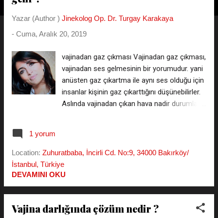
t
l
Yazar (Author )
Jinekolog Op. Dr. Turgay Karakaya
a
-
Cuma, Aralık 20, 2019
r
vajinadan gaz çıkması Vajinadan gaz çıkması,
vajinadan ses gelmesinin bir yorumudur. yani
anüsten gaz çıkartma ile aynı ses olduğu için
insanlar kişinin gaz çıkarttığını düşünebilirler.
Aslında vajinadan çıkan hava nadir durumlar
hariç barsak gazı değildir, dolayısı ile kötü
kokuya yol açmaz ama yinede gerek cinsel
1 yorum
ilişki esnasında gerekse bacak haraketleri ile
gaz çıkartma sesinin ortaya çıkması kişinin
Location:
Zuhuratbaba, İncirli Cd. No:9, 34000 Bakırköy/
kendine olan saygısını ve özgüvenini zedeler.
İstanbul, Türkiye
Vajinadan neden gaz çıkar, neden ses gelir
DEVAMINI OKU
bunun ne anlamı vardır, bir hastalığın öncül
belirtisi olabilir mi ? Genellikle bir hastalığın
Vajina darlığında çözüm nedir ?
belirtisi değildir. Aslına bakarsanız vajina