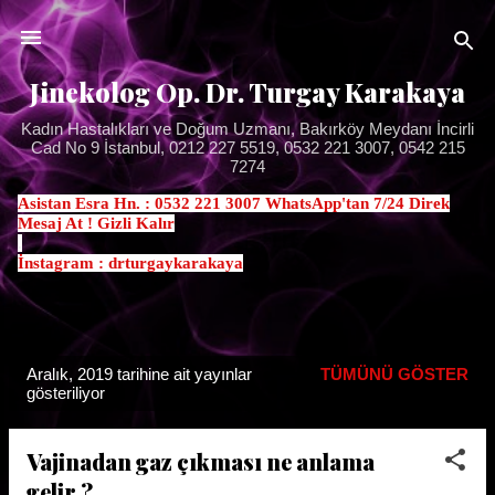
Ana içeriğe atla
Jinekolog Op. Dr. Turgay Karakaya
Kadın Hastalıkları ve Doğum Uzmanı, Bakırköy Meydanı İncirli
Cad No 9 İstanbul, 0212 227 5519, 0532 221 3007, 0542 215
7274
Asistan Esra Hn. : 0532 221 3007 WhatsApp'tan 7/24 Direk
Mesaj At ! Gizli Kalır
.
İnstagram : drturgaykarakaya
Aralık, 2019 tarihine ait yayınlar
TÜMÜNÜ GÖSTER
K
gösteriliyor
a
y
Vajinadan gaz çıkması ne anlama
ı
gelir ?