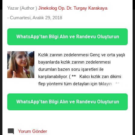
t
Yazar (Author )
Jinekolog Op. Dr. Turgay Karakaya
l
-
Cumartesi, Aralık 29, 2018
a
r
WhatsApp'tan Bilgi Alın ve Randevu Oluşturun
Kızlık zarının zedelenmesi Genç ve orta yaşlı
bayanlarda kızlık zarının zedelenmesi
durumları bazen soru işaretleri ile
karşılanabiliyor. ( ** Kalıcı kızlık zarı dikimi
flep yöntemi tüm detayları için tıklayın ** )Bu
durumda nasıl haraket edilmesi gerektiği ve
bekaretin akıbeti ile ilgili olasılıkları hatırlatma
WhatsApp'tan Bilgi Alın ve Randevu Oluşturun
amaçlı yazımızı okuyabilirsiniz. Bu noktada en
fazla merak edilen ayrıntının yaşanılan cinsel
aktivite veya kazai travma sonucu kızlık
zarının bozulup - bozulmadığı, yoksa
Yorum Gönder
kendiliğinden iyileşebilecek durumda olan