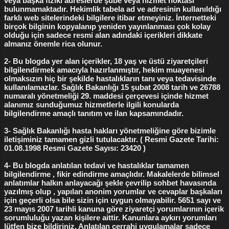
veya başka fiziki adreslerde şube veya hizmet noktası
bulunmamaktadır. Hekimlik tabela ad ve adresinin kullanıldığı
Bakırköy Kızlık Zarı Dikimi
1
Bakırköy Labioplasti
1
farklı web sitelerindeki bilgilere itibar etmeyiniz. İnternetteki
birçok bilginin kopyalanıp yeniden yayınlanması çok kolay
Dikişsiz Labioplasti
1
Himenoplasti
1
Kalıcı Flep
1
olduğu için sadece resmi alan adındaki içerikleri dikkate
almanız önemle rica olunur.
Kızlık zarı bozulduktan sonra
1
2- Bu blogda yer alan içerikler, 18 yaş ve üstü ziyaretçileri
Kızlık zarı bozulması nasıl olur
1
bilgilendirmek amacıyla hazırlanmıştır, hekim muayenesi
olmaksızın hiç bir şekilde hastalıkların tanı veya tedavisinde
Kızlık zarı dikimi ne kadar
1
Kızlık zarı kanaması
1
kullanılamazlar. Sağlık Bakanlığı 15 şubat 2008 tarih ve 26788
numaralı yönetmeliği 29. maddesi çerçevesi içinde hizmet
Radyofrekans Labioplasti
1
adet düzensizliği
1
alanımız sunduğumuz hizmetlerle ilgili konularda
bilgilendirme amaçlı tanıtım ve ilan kapsamındadır.
adet düzensizliği tedavisi
1
3- Sağlık Bakanlığı hasta hakları yönetmeliğine göre bizimle
bozulmuş kızlık zarı görünümü
1
iletişiminiz tamamen gizli tutulacaktır. ( Resmi Gazete Tarihi:
01.08.1998 Resmi Gazete Sayısı: 23420 )
cerrahi vajina daraltma
1
devlet hastanesinde kürtaj
1
4- Bu blogda anlatılan tedavi ve hastalıklar tamamen
doğum yırtıkları
1
doğum yırtıkları ameliyatı
1
bilgilendirme , fikir edindirme amaçlıdır. Makalelerde bilimsel
anlatımlar halkın anlayacağı şekle çevrilip sohbet havasında
dudak küçültme ameliyatı
1
gebelik sonlandırma
1
yazılmış olup , yapılan anonim yorumlar ve cevaplar başkaları
için geçerli olsa bile sizin için uygun olmayabilir. 5651 sayı ve
gebelik testleri
1
genital dudak ameliyatı
1
23 mayıs 2007 tarihli kanuna göre ziyaretçi yorumlarının içerik
genital siğil tedavisi
1
sorumluluğu yazan kişilere aittir. Kanunlara aykırı yorumları
lütfen bize bildiriniz. Anlatılan cerrahi uygulamalar sadece