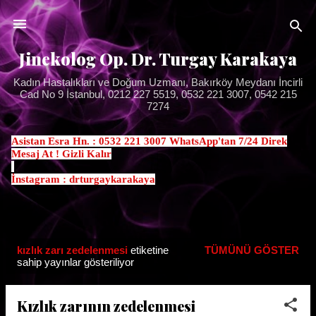
Ana içeriğe atla
Jinekolog Op. Dr. Turgay Karakaya
Kadın Hastalıkları ve Doğum Uzmanı, Bakırköy Meydanı İncirli
Cad No 9 İstanbul, 0212 227 5519, 0532 221 3007, 0542 215
7274
Asistan Esra Hn. : 0532 221 3007 WhatsApp'tan 7/24 Direk
Mesaj At ! Gizli Kalır
.
İnstagram : drturgaykarakaya
kızlık zarı zedelenmesi
etiketine
TÜMÜNÜ GÖSTER
K
sahip yayınlar gösteriliyor
a
y
Kızlık zarının zedelenmesi
ı