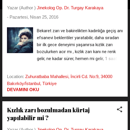
t
Yazar (Author )
Jinekolog Op. Dr. Turgay Karakaya
l
-
Pazartesi, Nisan 25, 2016
a
r
Bekaret zarı ve bakirelikten kadınlığa geçiş anı
efsanevi beklentiler yaratabilir, daha sıradan
bir ilk gece deneyimi yaşanırsa kızlık zarı
bozulurken acır mı , kızlık zarı kanı ne renk
gelir, ne kadar sürer, hemen mi gelir, 1 saat
sonra gelirse bu ne anlama gelir, adetime
zaten 1 gün vardı, bu bekaret kanaması mı
Location:
Zuhuratbaba Mahallesi, İncirli Cd. No:9, 34000
yoksa adet başlangıcı mı , adet kanı ile kızlık
Bakırköy/İstanbul, Türkiye
kanı arasında ne fark vardır? Gibi sorular akla
DEVAMINI OKU
gelmeye başlar. *** Kızlık Zarı Muayenesi ve
Dikimi Fiyat Listesini WhatsApp'tan isteyin
*** ( kişiler listesine kaydetmeniz gerekmez
Kızlık zarı bozulmadan kürtaj
- gizli kalır ) Kızlık Zarı Bozulması ve Kızlık
yapılabilir mi ?
Zarı Muayanesi Yorumlarını Okuyun Kızlık
Zarı Bozulması Yorumları Blog Siteler Birde
Yazar (Author )
Jinekolog Op. Dr. Turgay Karakaya