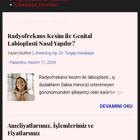
nelerdir, kızlık zarı bozulmadan hamile kalınır
Labioplasti Yorumları
mı uzman tv videosunda nasıldır, kızlık zarı
bozulmadan hamile kalma oranı yüzde
Bu blogdaki popüler yayınlar
kaçtır? Gibi sorularada yanıt veriyoruz.
Öncelikle himen yani kızlık zarı üzerinde en az
Radyofrekans Kesim ile Genital
bir adet adet geçiş deliği olduğunu söyleyerek
Labioplasti Nasıl Yapılır?
açıklamalarımız...
Yazar (Author )
Jinekolog Op. Dr. Turgay Karakaya
-
Pazartesi, Kasım 11, 2024
Radyofrekans kesim ile labioplasti , iç
dudakların (labia minora) istenmeyen
görünümünden şikayetçi olan kadınlar için
uygulanan, cerrahi bir müdahaleye gerek
DEVAMINI OKU
kalmadan gerçekleştirilen bir yöntemdir. Bu
yöntem, geleneksel cerrahi yöntemlere göre
daha az invaziv olması, iyileşme sürecini
Ameliyatlarımız, İşlemlerimiz ve
hızlandırması ve daha az ağrıya neden olması
Fiyatlarımız
gibi avantajları sunar. *** Labioplasti Genital