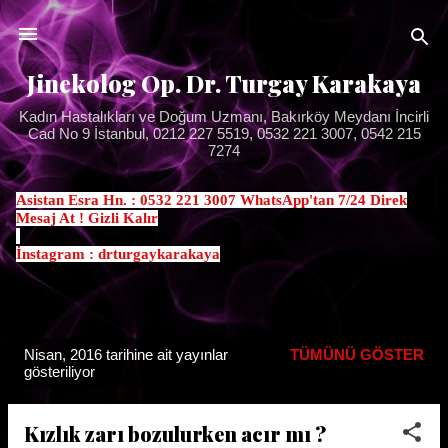
Ana içeriğe atla
Jinekolog Op. Dr. Turgay Karakaya
Kadın Hastalıkları ve Doğum Uzmanı, Bakırköy Meydanı İncirli
Cad No 9 İstanbul, 0212 227 5519, 0532 221 3007, 0542 215
7274
Asistan Esra Hn. : 0532 221 3007 WhatsApp'tan 7/24 Direk
Mesaj At ! Gizli Kalır
.
İnstagram : drturgaykarakaya
Nisan, 2016 tarihine ait yayınlar
TÜMÜNÜ GÖSTER
K
gösteriliyor
a
y
Kızlık zarı bozulurken acır mı ?
ı