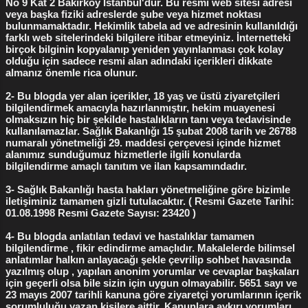
No 9 Kat 2 Bakırköy İstanbul'dur. Bu resmi web sitesi adresi
Op. Dr. Turgay Karakaya Cerrahpaşa Tıp Fak.
veya başka fiziki adreslerde şube veya hizmet noktası
bulunmamaktadır. Hekimlik tabela ad ve adresinin kullanıldığı
Diploma Uzmanlık Belgesi İşyeri Ruhsatı ve
farklı web sitelerindeki bilgilere itibar etmeyiniz. İnternetteki
Vergi Levhası İncirli...
birçok bilginin kopyalanıp yeniden yayınlanması çok kolay
olduğu için sadece resmi alan adındaki içerikleri dikkate
almanız önemle rica olunur.
2- Bu blogda yer alan içerikler, 18 yaş ve üstü ziyaretçileri
bilgilendirmek amacıyla hazırlanmıştır, hekim muayenesi
olmaksızın hiç bir şekilde hastalıkların tanı veya tedavisinde
kullanılamazlar. Sağlık Bakanlığı 15 şubat 2008 tarih ve 26788
numaralı yönetmeliği 29. maddesi çerçevesi içinde hizmet
alanımız sunduğumuz hizmetlerle ilgili konularda
bilgilendirme amaçlı tanıtım ve ilan kapsamındadır.
3- Sağlık Bakanlığı hasta hakları yönetmeliğine göre bizimle
iletişiminiz tamamen gizli tutulacaktır. ( Resmi Gazete Tarihi:
01.08.1998 Resmi Gazete Sayısı: 23420 )
4- Bu blogda anlatılan tedavi ve hastalıklar tamamen
bilgilendirme , fikir edindirme amaçlıdır. Makalelerde bilimsel
anlatımlar halkın anlayacağı şekle çevrilip sohbet havasında
yazılmış olup , yapılan anonim yorumlar ve cevaplar başkaları
için geçerli olsa bile sizin için uygun olmayabilir. 5651 sayı ve
23 mayıs 2007 tarihli kanuna göre ziyaretçi yorumlarının içerik
sorumluluğu yazan kişilere aittir. Kanunlara aykırı yorumları