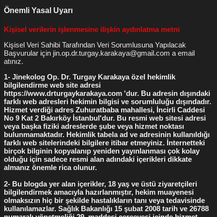
Yorumları Blog Siteler Ayrıca kızlık zarları
Önemli Yasal Uyarı
flep yöntemiyle kızlık zarı dikimi
3
gebelik belirtileri
3
hakkında tüm arkadaşlarından görüş alanlar
bile oluyor , kızlık zarının resmini çekip
genital estetik ameliyatlar
3
kürtaj fiyatları
3
Kişisel verilerin işlenmesine ilişkin aydınlatma metni
WhatsApp larında kayı...
kızlık zarı bozulması
3
kızlık zarı dikimi yorumları
3
Kişisel Veri Sahibi Tarafından Veri Sorumlusuna Yapılacak
Başvurular için jin.op.dr.turgay.karakaya@gmail.com a email
labioplasti
3
labioplasti ameliyatı
3
atınız.
labioplasti fiyatları
3
lazerle vajina daraltma
3
1- Jinekolog Op. Dr. Turgay Karakaya özel hekimlik
bilgilendirme web site adresi
vajina daraltma
3
vajina daraltma fiyatları
3
https://www.drturgaykarakaya.com 'dur. Bu adresin dışındaki
farklı web adresleri hekimin bilgisi ve sorumluluğu dışındadır.
Genital Estetik
2
kürtaj nasıl yapılır
2
Hizmet verdiği adres Zuhuratbaba mahallesi, İncirli Caddesi
No 9 Kat 2 Bakırköy İstanbul'dur. Bu resmi web sitesi adresi
vakum kürtaj
2
çift kat flep yöntemi
2
veya başka fiziki adreslerde şube veya hizmet noktası
bulunmamaktadır. Hekimlik tabela ad ve adresinin kullanıldığı
Bakırköy Kızlık Zarı Dikimi
1
Bakırköy Labioplasti
1
farklı web sitelerindeki bilgilere itibar etmeyiniz. İnternetteki
birçok bilginin kopyalanıp yeniden yayınlanması çok kolay
Dikişsiz Labioplasti
1
Himenoplasti
1
Kalıcı Flep
1
olduğu için sadece resmi alan adındaki içerikleri dikkate
almanız önemle rica olunur.
Kızlık zarı bozulduktan sonra
1
2- Bu blogda yer alan içerikler, 18 yaş ve üstü ziyaretçileri
Kızlık zarı bozulması nasıl olur
1
bilgilendirmek amacıyla hazırlanmıştır, hekim muayenesi
olmaksızın hiç bir şekilde hastalıkların tanı veya tedavisinde
Kızlık zarı dikimi ne kadar
1
Kızlık zarı kanaması
1
kullanılamazlar. Sağlık Bakanlığı 15 şubat 2008 tarih ve 26788
numaralı yönetmeliği 29. maddesi çerçevesi içinde hizmet