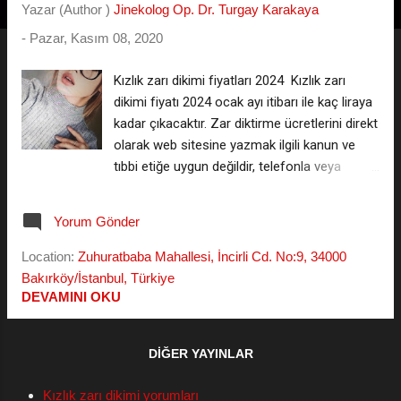
t
Yazar (Author )
Jinekolog Op. Dr. Turgay Karakaya
l
-
Pazar, Kasım 08, 2020
a
r
Kızlık zarı dikimi fiyatları 2024 Kızlık zarı
dikimi fiyatı 2024 ocak ayı itibarı ile kaç liraya
kadar çıkacaktır. Zar diktirme ücretlerini direkt
olarak web sitesine yazmak ilgili kanun ve
tıbbi etiğe uygun değildir, telefonla veya
WhatsApp üzerinden birebir fiyat alabilirsiniz.
Bekareti yeniden kazandırma amaçlı olarak
Yorum Gönder
yapılagelen himenoplasti ameliyatları
ücretlendirme açısından piyasa şartları ile
Location:
Zuhuratbaba Mahallesi, İncirli Cd. No:9, 34000
paralel şekilde ayda bir artabilmektedir. ***
Bakırköy/İstanbul, Türkiye
Kızlık Zarı Dikimi Fiyat Listesini WhatsApp'tan
DEVAMINI OKU
isteyin *** ( kişiler listesine kaydetmeniz
gerekmez - gizli kalır ) Kızlık Zarı Dikimi
DIĞER YAYINLAR
Yorumlarını Okuyun, Kayıtsız İsimsiz Yorum
Yazın Aslına bakarsanız en ucuz kızlık zarı
Kızlık zarı dikimi yorumları