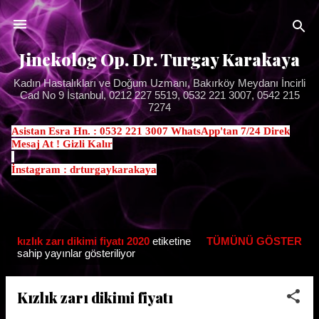
Ana içeriğe atla
Jinekolog Op. Dr. Turgay Karakaya
Kadın Hastalıkları ve Doğum Uzmanı, Bakırköy Meydanı İncirli
Cad No 9 İstanbul, 0212 227 5519, 0532 221 3007, 0542 215
7274
Asistan Esra Hn. : 0532 221 3007 WhatsApp'tan 7/24 Direk
Mesaj At ! Gizli Kalır
.
İnstagram : drturgaykarakaya
kızlık zarı dikimi fiyatı 2020
etiketine
TÜMÜNÜ GÖSTER
K
sahip yayınlar gösteriliyor
a
y
Kızlık zarı dikimi fiyatı
ı