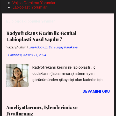
dikimi olan geçici kızlık zarı dikiminden tutun
Vajina Daraltma Yorumları
en pahalı kombine genital estetik ameliyatlara
Labioplasti Yorumları
kadar birçok ücretlendirme kalemi vardır.
Bunların hepsini tek bir kızlık zarı dikimi
Bu blogdaki popüler yayınlar
fiyatları başlığında inceleyebiliriz ama
yapılacak ameliyatın içeriğinin cebinizden
Radyofrekans Kesim ile Genital
çıkacak maliyetler...
Labioplasti Nasıl Yapılır?
Yazar (Author )
Jinekolog Op. Dr. Turgay Karakaya
-
Pazartesi, Kasım 11, 2024
Radyofrekans kesim ile labioplasti , iç
dudakların (labia minora) istenmeyen
görünümünden şikayetçi olan kadınlar için
uygulanan, cerrahi bir müdahaleye gerek
DEVAMINI OKU
kalmadan gerçekleştirilen bir yöntemdir. Bu
yöntem, geleneksel cerrahi yöntemlere göre
daha az invaziv olması, iyileşme sürecini
Ameliyatlarımız, İşlemlerimiz ve
hızlandırması ve daha az ağrıya neden olması
Fiyatlarımız