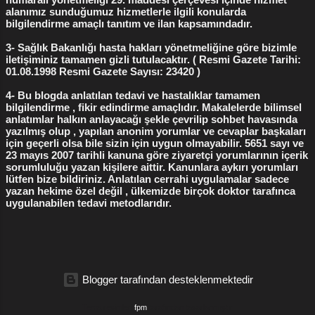
Radyofrekans Labioplasti
1
adet düzensizliği
1
alanımız sunduğumuz hizmetlerle ilgili konularda
bilgilendirme amaçlı tanıtım ve ilan kapsamındadır.
adet düzensizliği tedavisi
1
3- Sağlık Bakanlığı hasta hakları yönetmeliğine göre bizimle
bozulmuş kızlık zarı görünümü
1
iletişiminiz tamamen gizli tutulacaktır. ( Resmi Gazete Tarihi:
01.08.1998 Resmi Gazete Sayısı: 23420 )
cerrahi vajina daraltma
1
devlet hastanesinde kürtaj
1
4- Bu blogda anlatılan tedavi ve hastalıklar tamamen
doğum yırtıkları
1
doğum yırtıkları ameliyatı
1
bilgilendirme , fikir edindirme amaçlıdır. Makalelerde bilimsel
anlatımlar halkın anlayacağı şekle çevrilip sohbet havasında
dudak küçültme ameliyatı
1
gebelik sonlandırma
1
yazılmış olup , yapılan anonim yorumlar ve cevaplar başkaları
için geçerli olsa bile sizin için uygun olmayabilir. 5651 sayı ve
gebelik testleri
1
genital dudak ameliyatı
1
23 mayıs 2007 tarihli kanuna göre ziyaretçi yorumlarının içerik
genital siğil tedavisi
1
sorumluluğu yazan kişilere aittir. Kanunlara aykırı yorumları
lütfen bize bildiriniz. Anlatılan cerrahi uygulamalar sadece
geçici kızlık zarı dikimi ne kadar işe yarar
1
yazan hekime özel değil , ülkemizde birçok doktor tarafınca
uygulanabilen tedavi metodlarıdır.
hamilelik belirtileri
1
hpv siğil
1
hpv tedavisi
1
jinekolog kimdir
1
jinekoloji nedir
1
jinekolojik ameliyatlar hangileridir
1
Blogger tarafından desteklenmektedir
jinekolojik muayene nedir
1
kalıcı kızlık zarı dikimi yaptıranların yorumları
1
Tema resimleri
fpm
tarafından tasarlanmıştır