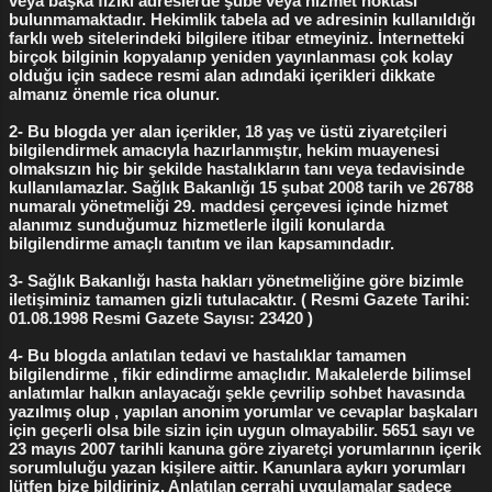
veya başka fiziki adreslerde şube veya hizmet noktası
bulunmamaktadır. Hekimlik tabela ad ve adresinin kullanıldığı
Bakırköy Kızlık Zarı Dikimi
1
Bakırköy Labioplasti
1
farklı web sitelerindeki bilgilere itibar etmeyiniz. İnternetteki
birçok bilginin kopyalanıp yeniden yayınlanması çok kolay
Dikişsiz Labioplasti
1
Himenoplasti
1
Kalıcı Flep
1
olduğu için sadece resmi alan adındaki içerikleri dikkate
almanız önemle rica olunur.
Kızlık zarı bozulduktan sonra
1
2- Bu blogda yer alan içerikler, 18 yaş ve üstü ziyaretçileri
Kızlık zarı bozulması nasıl olur
1
bilgilendirmek amacıyla hazırlanmıştır, hekim muayenesi
olmaksızın hiç bir şekilde hastalıkların tanı veya tedavisinde
Kızlık zarı dikimi ne kadar
1
Kızlık zarı kanaması
1
kullanılamazlar. Sağlık Bakanlığı 15 şubat 2008 tarih ve 26788
numaralı yönetmeliği 29. maddesi çerçevesi içinde hizmet
Radyofrekans Labioplasti
1
adet düzensizliği
1
alanımız sunduğumuz hizmetlerle ilgili konularda
bilgilendirme amaçlı tanıtım ve ilan kapsamındadır.
adet düzensizliği tedavisi
1
3- Sağlık Bakanlığı hasta hakları yönetmeliğine göre bizimle
bozulmuş kızlık zarı görünümü
1
iletişiminiz tamamen gizli tutulacaktır. ( Resmi Gazete Tarihi:
01.08.1998 Resmi Gazete Sayısı: 23420 )
cerrahi vajina daraltma
1
devlet hastanesinde kürtaj
1
4- Bu blogda anlatılan tedavi ve hastalıklar tamamen
doğum yırtıkları
1
doğum yırtıkları ameliyatı
1
bilgilendirme , fikir edindirme amaçlıdır. Makalelerde bilimsel
anlatımlar halkın anlayacağı şekle çevrilip sohbet havasında
dudak küçültme ameliyatı
1
gebelik sonlandırma
1
yazılmış olup , yapılan anonim yorumlar ve cevaplar başkaları
için geçerli olsa bile sizin için uygun olmayabilir. 5651 sayı ve
gebelik testleri
1
genital dudak ameliyatı
1
23 mayıs 2007 tarihli kanuna göre ziyaretçi yorumlarının içerik
genital siğil tedavisi
1
sorumluluğu yazan kişilere aittir. Kanunlara aykırı yorumları
lütfen bize bildiriniz. Anlatılan cerrahi uygulamalar sadece