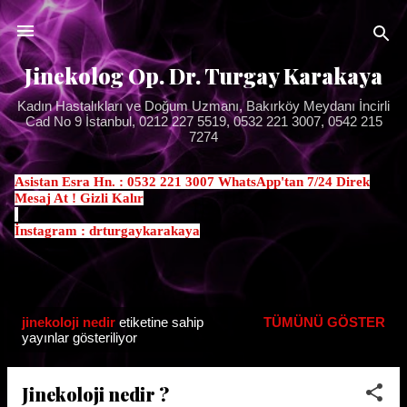
Ana içeriğe atla
Jinekolog Op. Dr. Turgay Karakaya
Kadın Hastalıkları ve Doğum Uzmanı, Bakırköy Meydanı İncirli
Cad No 9 İstanbul, 0212 227 5519, 0532 221 3007, 0542 215
7274
Asistan Esra Hn. : 0532 221 3007 WhatsApp'tan 7/24 Direk
Mesaj At ! Gizli Kalır
.
İnstagram : drturgaykarakaya
jinekoloji nedir
etiketine sahip
TÜMÜNÜ GÖSTER
K
yayınlar gösteriliyor
a
y
Jinekoloji nedir ?
ı