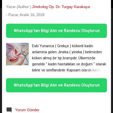
t
Yazar (Author )
Jinekolog Op. Dr. Turgay Karakaya
l
-
Pazar, Aralık 16, 2018
a
r
WhatsApp'tan Bilgi Alın ve Randevu Oluşturun
Eski Yunanca ( Grekçe ) kökenli kadın
anlamına gelen Jineka ( yineka ) kelimeden
köken almış bir tıp branşıdır. Ülkemizde
genelde " kadın hastalıkları ve doğum " olarak
bilinir ve sınıflandırılır. Kapsam olarak kadın
organizmasının tamamını işaret ediyor olsa
bile üreme organları ile kısıtlı hastalık ve
WhatsApp'tan Bilgi Alın ve Randevu Oluşturun
fizyolojik işleyişlerle alakalıdır. Cinsel yaşamın
fiziksel sorunları, üreme sorunları, üreme
organlarına ait her türlü hastalık jinekolojinin
konusudur. Jinekolog Kimdir ? Liseden
Yorum Gönder
sonraki yüksek öğretim kurumlarından tıp