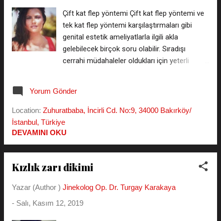
*** ( kişiler listesine kaydetmeniz gerekmez
- gizli kalır ) Kızlık Zarı Dikimi Yorumlarını
Çift kat flep yöntemi Çift kat flep yöntemi ve
Okuyun, Kayıtsız İsimsiz Yorum Yazın
tek kat flep yöntemi karşılaştırmaları gibi
Jinekolog Op. Dr. Turgay Karakaya
genital estetik ameliyatlarla ilgili akla
Cerrahpaşa Tıp...
gelebilecek birçok soru olabilir. Sıradışı
cerrahi müdahaleler oldukları için yeterli
kaynak bulamayabilirsiniz, aklımıza geldikçe
bilgi amaçlı yazılarla bu eksiği tamamlaya
Yorum Gönder
çalışalım. *** Kızlık Zarı Dikimi Fiyat
Listesini WhatsApp'tan isteyin *** ( kişiler
Location:
Zuhuratbaba, İncirli Cd. No:9, 34000 Bakırköy/
listesine kaydetmeniz gerekmez - gizli kalır )
İstanbul, Türkiye
Kızlık Zarı Dikimi Yorumlarını Okuyun, Kayıtsız
DEVAMINI OKU
İsimsiz Yorum Yazın İleri tarihlerde
yaşanabilecek ilk cinsel ilişkide kızlık zarı
Kızlık zarı dikimi
kanaması ortaya çıkması amaçlı yapılan
bekaret ameliyatlarından en gelişmişi olan
Yazar (Author )
Jinekolog Op. Dr. Turgay Karakaya
flep yöntemi hastanın isteğine ve vajinal
yapısına bağlı olarak çift kat şeklinde
-
Salı, Kasım 12, 2019
yapılabilir. Hastayı arzu ettiği sonuca