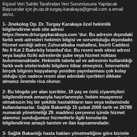
kızlık zarı bozulması
3
kızlık zarı dikimi yorumları
3
Kişisel Veri Sahibi Tarafından Veri Sorumlusuna Yapılacak
Başvurular için jin.op.dr.turgay.karakaya@gmail.com a email
labioplasti
3
labioplasti ameliyatı
3
atınız.
labioplasti fiyatları
3
lazerle vajina daraltma
3
1- Jinekolog Op. Dr. Turgay Karakaya özel hekimlik
bilgilendirme web site adresi
vajina daraltma
3
vajina daraltma fiyatları
3
https://www.drturgaykarakaya.com 'dur. Bu adresin dışındaki
farklı web adresleri hekimin bilgisi ve sorumluluğu dışındadır.
Genital Estetik
2
kürtaj nasıl yapılır
2
Hizmet verdiği adres Zuhuratbaba mahallesi, İncirli Caddesi
No 9 Kat 2 Bakırköy İstanbul'dur. Bu resmi web sitesi adresi
vakum kürtaj
2
çift kat flep yöntemi
2
veya başka fiziki adreslerde şube veya hizmet noktası
bulunmamaktadır. Hekimlik tabela ad ve adresinin kullanıldığı
Bakırköy Kızlık Zarı Dikimi
1
Bakırköy Labioplasti
1
farklı web sitelerindeki bilgilere itibar etmeyiniz. İnternetteki
birçok bilginin kopyalanıp yeniden yayınlanması çok kolay
Dikişsiz Labioplasti
1
Himenoplasti
1
Kalıcı Flep
1
olduğu için sadece resmi alan adındaki içerikleri dikkate
almanız önemle rica olunur.
Kızlık zarı bozulduktan sonra
1
2- Bu blogda yer alan içerikler, 18 yaş ve üstü ziyaretçileri
Kızlık zarı bozulması nasıl olur
1
bilgilendirmek amacıyla hazırlanmıştır, hekim muayenesi
olmaksızın hiç bir şekilde hastalıkların tanı veya tedavisinde
Kızlık zarı dikimi ne kadar
1
Kızlık zarı kanaması
1
kullanılamazlar. Sağlık Bakanlığı 15 şubat 2008 tarih ve 26788
numaralı yönetmeliği 29. maddesi çerçevesi içinde hizmet
Radyofrekans Labioplasti
1
adet düzensizliği
1
alanımız sunduğumuz hizmetlerle ilgili konularda
bilgilendirme amaçlı tanıtım ve ilan kapsamındadır.
adet düzensizliği tedavisi
1
3- Sağlık Bakanlığı hasta hakları yönetmeliğine göre bizimle
bozulmuş kızlık zarı görünümü
1