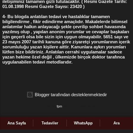
iletişiminiz tamamen gizli tutulacaktır. ( Resmi Gazete Tarihi:
01.08.1998 Resmi Gazete Sayısı: 23420 )
cerrahi vajina daraltma
1
devlet hastanesinde kürtaj
1
4- Bu blogda anlatılan tedavi ve hastalıklar tamamen
doğum yırtıkları
1
doğum yırtıkları ameliyatı
1
bilgilendirme , fikir edindirme amaçlıdır. Makalelerde bilimsel
anlatımlar halkın anlayacağı şekle çevrilip sohbet havasında
dudak küçültme ameliyatı
1
gebelik sonlandırma
1
yazılmış olup , yapılan anonim yorumlar ve cevaplar başkaları
için geçerli olsa bile sizin için uygun olmayabilir. 5651 sayı ve
gebelik testleri
1
genital dudak ameliyatı
1
23 mayıs 2007 tarihli kanuna göre ziyaretçi yorumlarının içerik
genital siğil tedavisi
1
sorumluluğu yazan kişilere aittir. Kanunlara aykırı yorumları
lütfen bize bildiriniz. Anlatılan cerrahi uygulamalar sadece
geçici kızlık zarı dikimi ne kadar işe yarar
1
yazan hekime özel değil , ülkemizde birçok doktor tarafınca
uygulanabilen tedavi metodlarıdır.
hamilelik belirtileri
1
hpv siğil
1
hpv tedavisi
1
jinekolog kimdir
1
jinekoloji nedir
1
jinekolojik ameliyatlar hangileridir
1
Blogger tarafından desteklenmektedir
jinekolojik muayene nedir
1
kalıcı kızlık zarı dikimi yaptıranların yorumları
1
Tema resimleri
fpm
tarafından tasarlanmıştır
kalıcı kızlık zarı dikiminde güncel yaklaşımlar
1
kürtaj
1
İçeriklerin tamamı orijinaldir, kopyalanıp başka sitelerde yayınlanamaz.
Ana Sayfa
Tedaviler
WhatsApp
Ara
kürtaj fiyatları 2017
1
kürtaj fiyatları 2023
1