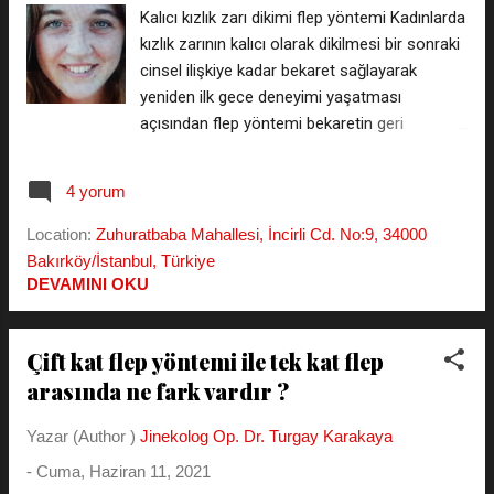
Kalıcı kızlık zarı dikimi flep yöntemi Kadınlarda
Whasapp linkimize tıklayarak fiyat listesi
kızlık zarının kalıcı olarak dikilmesi bir sonraki
alabilirsiniz. Kalıcı Kızlık Zarı Dikimi Kalıcı
cinsel ilişkiye kadar bekaret sağlayarak
kızlık zarı dikimi flep yöntemi denilen teknikle
yeniden ilk gece deneyimi yaşatması
yapılır. Kalıcı himenoplastide vajina
açısından flep yöntemi bekaretin geri
duvarlarından ince tabakalar kaldırılarak vajina
kazanılmasına yönelik ameliyatların tepesine
girişinden yaklaşık 2-3 cm içeride yeni bir
altın harflerle yazılmış durumdadır. 2000 li
kızlık zarı oluşturulur. Bu kızlık zarı hastanın ...
4 yorum
yıllardan önce pek bilinmez iken bu konuda
ihtiyaç hisseden genç bayanların ilk olarak
Location:
Zuhuratbaba Mahallesi, İncirli Cd. No:9, 34000
düşündükleri operasyon modeli olmayı
Bakırköy/İstanbul, Türkiye
başarmıştır. Görünüş olarak yarım saatten az
DEVAMINI OKU
süren bir küçük cerrahi müdahale olmasına
rağmen hastaların ameliyattan beklentilerinin
Çift kat flep yöntemi ile tek kat flep
aşırı yüksek olması sebebi ile birçok doktorun
arasında ne fark vardır ?
yapmayı tercih etmediği bir ameliyattır. Bunun
sebebide toplumun bekarete verdiği önemin
Yazar (Author )
Jinekolog Op. Dr. Turgay Karakaya
derecesiyle açıklanabilir. *** Kızlık Zarı
Dikimi Fiyat Listesini WhatsApp'tan isteyin
-
Cuma, Haziran 11, 2021