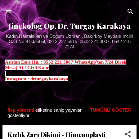
Ana içeriğe atla
Jinekolog Op. Dr. Turgay Karakaya
Kadın Hastalıkları ve Doğum Uzmanı, Bakırköy Meydanı İncirli
Cad No 9 İstanbul, 0212 227 5519, 0532 221 3007, 0542 215
7274
Asistan Esra Hn. : 0532 221 3007 WhatsApp'tan 7/24 Direk
Mesaj At ! Gizli Kalır
.
İnstagram : drturgaykarakaya
flep yöntemi
etiketine sahip yayınlar
TÜMÜNÜ GÖSTER
K
gösteriliyor
a
y
Kızlık Zarı Dikimi - Himenoplasti
ı