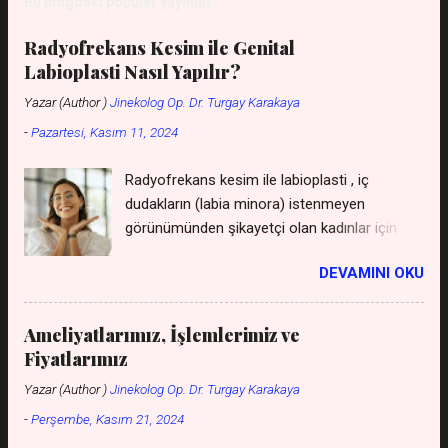
Bu blogdaki popüler yayınlar
onu gören herkes bakmaktan kendini alı
koyamaz. Bir gün kaçırılan bir grup kadının
Radyofrekans Kesim ile Genital
kurtarılmasına...
Labioplasti Nasıl Yapılır?
Yazar (Author )
Jinekolog Op. Dr. Turgay Karakaya
-
Pazartesi, Kasım 11, 2024
Radyofrekans kesim ile labioplasti , iç
dudakların (labia minora) istenmeyen
görünümünden şikayetçi olan kadınlar için
uygulanan, cerrahi bir müdahaleye gerek
DEVAMINI OKU
kalmadan gerçekleştirilen bir yöntemdir. Bu
yöntem, geleneksel cerrahi yöntemlere göre
daha az invaziv olması, iyileşme sürecini
Ameliyatlarımız, İşlemlerimiz ve
hızlandırması ve daha az ağrıya neden olması
Fiyatlarımız
gibi avantajları sunar. *** Labioplasti Genital
Yazar (Author )
Jinekolog Op. Dr. Turgay Karakaya
Estetik Fiyat Listesini WhatsApp'tan isteyin
-
Perşembe, Kasım 21, 2024
*** ( kişiler listesine kaydetmeniz gerekmez
- gizli kalır ) *** Genital Dudaklar Ücretsiz