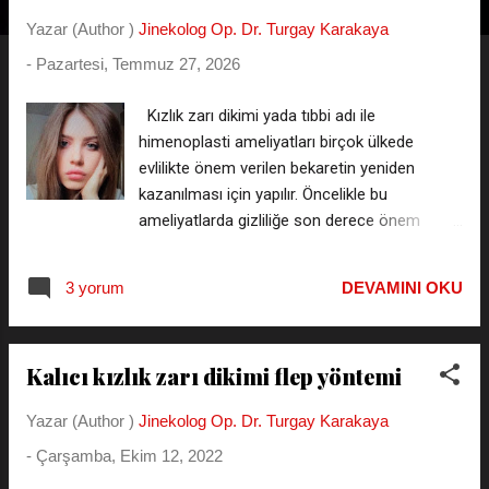
t
Yazar (Author )
Jinekolog Op. Dr. Turgay Karakaya
l
-
Pazartesi, Temmuz 27, 2026
a
r
Kızlık zarı dikimi yada tıbbi adı ile
himenoplasti ameliyatları birçok ülkede
evlilikte önem verilen bekaretin yeniden
kazanılması için yapılır. Öncelikle bu
ameliyatlarda gizliliğe son derece önem
verdiğimizi belirtmek isterim. Kızlık Zarı Dikimi
Yorumlarını oku Himenoplasti : Latince
3 yorum
DEVAMINI OKU
hymen yani kızlık zarı kelimesinden türemiş
bir ameliyat tekniğidir. Kalıcı kızlık zarı dikimi
flep yöntemi ve geçici kızlık zarı diktirme
Kalıcı kızlık zarı dikimi flep yöntemi
olarak iki farklı tercihe ayrılır. Bakirelik diktirme
: Kızlık zarı dikim yada hymenoplasti
Yazar (Author )
Jinekolog Op. Dr. Turgay Karakaya
ameliyatlarının halk arasındaki anlatımıdır.
-
Çarşamba, Ekim 12, 2022
Genel bir tabir olup aşağıdaki bilgileri kapsar.
Bakirelik diktirme fiyatı için aşağıdaki