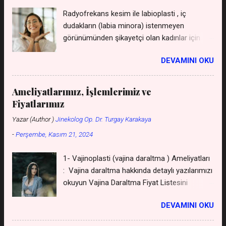
Radyofrekans kesim ile labioplasti , iç
dudakların (labia minora) istenmeyen
görünümünden şikayetçi olan kadınlar için
uygulanan, cerrahi bir müdahaleye gerek
DEVAMINI OKU
kalmadan gerçekleştirilen bir yöntemdir. Bu
yöntem, geleneksel cerrahi yöntemlere göre
daha az invaziv olması, iyileşme sürecini
Ameliyatlarımız, İşlemlerimiz ve
hızlandırması ve daha az ağrıya neden olması
Fiyatlarımız
gibi avantajları sunar. *** Labioplasti Genital
Yazar (Author )
Jinekolog Op. Dr. Turgay Karakaya
Estetik Fiyat Listesini WhatsApp'tan isteyin
-
Perşembe, Kasım 21, 2024
*** ( kişiler listesine kaydetmeniz gerekmez
- gizli kalır ) *** Genital Dudaklar Ücretsiz
1- Vajinoplasti (vajina daraltma ) Ameliyatları
Görüşme ve Ücretsiz Muayene Randevusu
: Vajina daraltma hakkında detaylı yazılarımızı
İçin Tıklayın *** **** Labioplasti Hasta
okuyun Vajina Daraltma Fiyat Listesini
Yorumlarını Okuyunuz, Tartışmaya Katılınız,
WhatsApp'tan alın Vajina Daraltma
İsim veya E-mail girmeniz gerekmez ****
DEVAMINI OKU
Yaptıranların Yorumlarını Okuyun Jinekolog
Jinekolog Op. Dr. Turgay Karakaya
Op. Dr. Turgay Karakaya Cerrahpaşa Tıp Fak.
Cerrahpaşa Tıp Fak. Diploma Uzmanlık