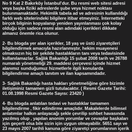
No 9 Kat 2 Bakırköy İstanbul'dur. Bu resmi web sitesi adresi
vakum kürtaj
2
çift kat flep yöntemi
2
veya başka fiziki adreslerde şube veya hizmet noktası
bulunmamaktadır. Hekimlik tabela ad ve adresinin kullanıldığı
Bakırköy Kızlık Zarı Dikimi
1
Bakırköy Labioplasti
1
farklı web sitelerindeki bilgilere itibar etmeyiniz. İnternetteki
birçok bilginin kopyalanıp yeniden yayınlanması çok kolay
Dikişsiz Labioplasti
1
Himenoplasti
1
Kalıcı Flep
1
olduğu için sadece resmi alan adındaki içerikleri dikkate
almanız önemle rica olunur.
Kızlık zarı bozulduktan sonra
1
2- Bu blogda yer alan içerikler, 18 yaş ve üstü ziyaretçileri
Kızlık zarı bozulması nasıl olur
1
bilgilendirmek amacıyla hazırlanmıştır, hekim muayenesi
olmaksızın hiç bir şekilde hastalıkların tanı veya tedavisinde
Kızlık zarı dikimi ne kadar
1
Kızlık zarı kanaması
1
kullanılamazlar. Sağlık Bakanlığı 15 şubat 2008 tarih ve 26788
numaralı yönetmeliği 29. maddesi çerçevesi içinde hizmet
Radyofrekans Labioplasti
1
adet düzensizliği
1
alanımız sunduğumuz hizmetlerle ilgili konularda
bilgilendirme amaçlı tanıtım ve ilan kapsamındadır.
adet düzensizliği tedavisi
1
3- Sağlık Bakanlığı hasta hakları yönetmeliğine göre bizimle
bozulmuş kızlık zarı görünümü
1
iletişiminiz tamamen gizli tutulacaktır. ( Resmi Gazete Tarihi:
01.08.1998 Resmi Gazete Sayısı: 23420 )
cerrahi vajina daraltma
1
devlet hastanesinde kürtaj
1
4- Bu blogda anlatılan tedavi ve hastalıklar tamamen
doğum yırtıkları
1
doğum yırtıkları ameliyatı
1
bilgilendirme , fikir edindirme amaçlıdır. Makalelerde bilimsel
anlatımlar halkın anlayacağı şekle çevrilip sohbet havasında
dudak küçültme ameliyatı
1
gebelik sonlandırma
1
yazılmış olup , yapılan anonim yorumlar ve cevaplar başkaları
için geçerli olsa bile sizin için uygun olmayabilir. 5651 sayı ve
gebelik testleri
1
genital dudak ameliyatı
1
23 mayıs 2007 tarihli kanuna göre ziyaretçi yorumlarının içerik