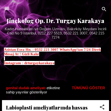
Ana içeriğe atla
Jinekolog Op. Dr. Turgay Karakaya
Kadın Hastalıkları ve Doğum Uzmanı, Bakırköy Meydanı İncirli
Cad No 9 İstanbul, 0212 227 5519, 0532 221 3007, 0542 215
7274
Asistan Esra Hn. : 0532 221 3007 WhatsApp'tan 7/24 Direk
Mesaj At ! Gizli Kalır
.
İnstagram : drturgaykarakaya
genital dudak ameliyatı
etiketine
TÜMÜNÜ GÖSTER
K
sahip yayınlar gösteriliyor
a
y
Labioplasti ameliyatlarında hassas
ı