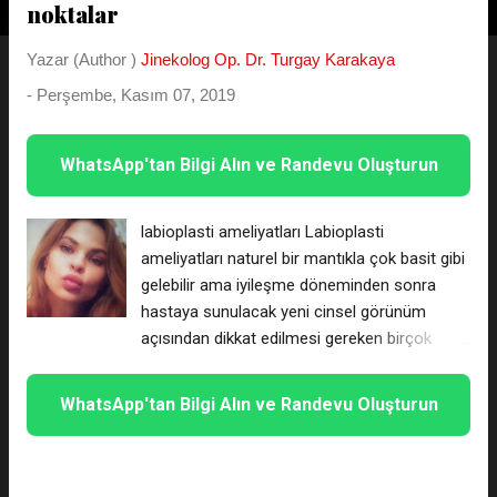
noktalar
t
l
Yazar (Author )
Jinekolog Op. Dr. Turgay Karakaya
a
-
Perşembe, Kasım 07, 2019
r
WhatsApp'tan Bilgi Alın ve Randevu Oluşturun
labioplasti ameliyatları Labioplasti
ameliyatları naturel bir mantıkla çok basit gibi
gelebilir ama iyileşme döneminden sonra
hastaya sunulacak yeni cinsel görünüm
açısından dikkat edilmesi gereken birçok
hassas nokta ihtiva eder. 💜Radyofrekans
İle Dikişsiz Labioplasti yapılır, dikiş izi veya
WhatsApp'tan Bilgi Alın ve Randevu Oluşturun
tırtık gibi izler kalmaz, dokuları yakmadığı için
his kaybına yol açmaz .💜 Labiumlar bacak
arasında vajinayı kapatan ve en dıştaki