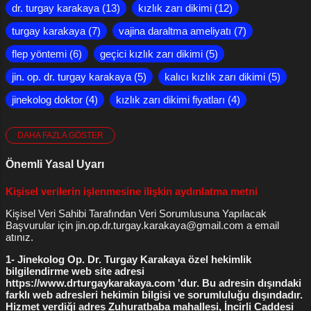
dünyaya hakim olmadığı dönemlere kadar
dr. turgay karakaya
13
kızlık zarı dikimi
12
gitmese bile tarım devrimi ile birlikte yani
turgay karakaya
7
vajina daraltma ameliyatı
7
onbinlerce yıl önce bile bakire ve bakire
flep yöntemi
6
olmayanlar ayrımı yapılıyordu. Evlenmeden
geçici kızlık zarı dikimi
5
önce bekareti korumak, evlilik için seçilirken
jin. op. dr. turgay karakaya
5
kalıcı kızlık zarı dikimi
5
ilk cinsel ilişkide kızlık zarı kanaması beklentisi
jinekolog doktor
4
kızlık zarı dikimi fiyatları
4
bu konuda o zamanlar bile ciddi bir ölçüttü.
*** Kızlık Zarı Dikimi Fiyat Listesini
DAHA FAZLA GÖSTER
WhatsApp'tan isteyin *** ( kişiler listesine
kızlık zarı dikimi fiyatı
4
vajinoplasti
4
kaydetmeniz gerekmez - gizli kalır ) Jinekolog
Önemli Yasal Uyarı
flep yöntemiyle kızlık zarı dikimi
3
gebelik belirtileri
3
Op. Dr. Turgay Karakaya Cerrahpaşa Tıp Fak.
Diploma Uzmanlık Belgesi İşyeri Ruhsatı ve
genital estetik ameliyatlar
3
kürtaj fiyatları
3
Kişisel verilerin işlenmesine ilişkin aydınlatma metni
Vergi Levhası İncirli...
kızlık zarı bozulması
3
kızlık zarı dikimi yorumları
3
Kişisel Veri Sahibi Tarafından Veri Sorumlusuna Yapılacak
Başvurular için jin.op.dr.turgay.karakaya@gmail.com a email
labioplasti
3
labioplasti ameliyatı
3
atınız.
labioplasti fiyatları
3
lazerle vajina daraltma
3
1- Jinekolog Op. Dr. Turgay Karakaya özel hekimlik
bilgilendirme web site adresi
vajina daraltma
3
vajina daraltma fiyatları
3
https://www.drturgaykarakaya.com 'dur. Bu adresin dışındaki
farklı web adresleri hekimin bilgisi ve sorumluluğu dışındadır.
Genital Estetik
2
kürtaj nasıl yapılır
2
Hizmet verdiği adres Zuhuratbaba mahallesi, İncirli Caddesi