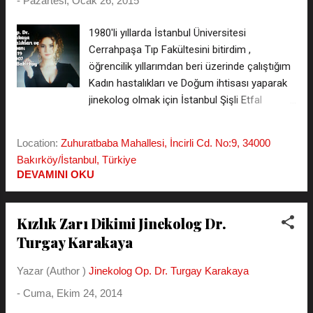
-
Pazartesi, Ocak 26, 2015
Kadın Hastalıkları ve Doğum Eğitim araştırma
hastanesinde ve bu hastaneye bağlı Semiha
1980'li yıllarda İstanbul Üniversitesi
Şakir Hastanesinde yıllarca görev yaptım. En
Cerrahpaşa Tıp Fakültesini bitirdim ,
az 5-6 tur asistan yetiştirme eğitimine
öğrencilik yıllarımdan beri üzerinde çalıştığım
katkıda bulundum. Binlerce hasta, ameliyat,
Kadın hastalıkları ve Doğum ihtisası yaparak
doğum sezeryan yaptım veya asistan eğitimi
jinekolog olmak için İstanbul Şişli Etfal
çerçevesinde yaptırdım, zaman zaman
Hastanesinde 4 yıl ihtisas yaptım , daha
hastanemiz tüp bebek bölümünde de görev
sonra devlet tayinimi İstanbul Süleymaniye
Location:
Zuhuratbaba Mahallesi, İncirli Cd. No:9, 34000
yaptım. Halkımıza gerek çalıştığım hastanede
Kadın Hastalıkları ve Doğum Hastanesine
Bakırköy/İstanbul, Türkiye
gerekse muayenehanemde yı...
çıkarttı , uzun yıllar Uzman doktor olarak
DEVAMINI OKU
binlerce jinekolojik vakayı tedavi ettim , çok
değerli hocalarla çalışma şansı buldum, daha
sonra özel muayenehane açtım ve
Kızlık Zarı Dikimi Jinekolog Dr.
hastalarıma İncirli Caddesi No:9 Bakırköy
Turgay Karakaya
İstanbul'daki muayenehanemede hizmet
veriyorum , kızlık zarı dikimi , vakum kürtaj ,
Yazar (Author )
Jinekolog Op. Dr. Turgay Karakaya
jinekolojik estetik operasyonlar konusunda
-
Cuma, Ekim 24, 2014
birçok kongre ve çalışmaya iştirak ettim ,