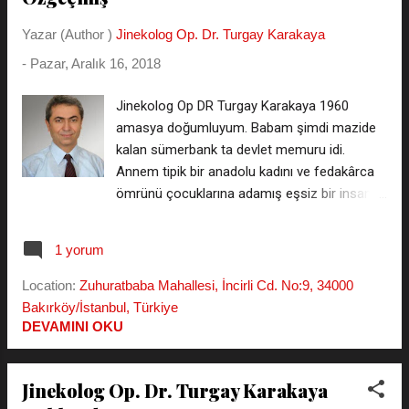
kaydetmeniz gerekmez - gizli kalır - Kürtaj
Yazar (Author )
Jinekolog Op. Dr. Turgay Karakaya
öncesi aynı seansta yapılan muayene ve
ultrason ÜCRETSİZDİR. ) İstanbul Kürtaj Fiyat
-
Pazar, Aralık 16, 2018
Yorumları ( forum ortamında kürtaj
yaptıranların yorumlarını oku, kaydolmadan
Jinekolog Op DR Turgay Karakaya 1960
isimsiz soru sor yazış ) ====== Op. Dr.
amasya doğumluyum. Babam şimdi mazide
Turgay Karakaya'ya soru sor veya cepten...
kalan sümerbank ta devlet memuru idi.
Annem tipik bir anadolu kadını ve fedakârca
ömrünü çocuklarına adamış eşsiz bir insandı.
Nur içinde yatsınlar. Ilk orta lise ve üniversite
tahsilim istanbulda geçti Kabataş lisesi
1 yorum
mezunuyum. Cerrahpaşa tıp fakültesini
bitirdim. Uzmanlık eğitimimi şişli etfal eğitim
Location:
Zuhuratbaba Mahallesi, İncirli Cd. No:9, 34000
araştırma hastanesinden aldım Uzman
Bakırköy/İstanbul, Türkiye
olduktan sonra süleymaniye kadın hastalıkları
DEVAMINI OKU
ve doğum eğitim araştırma hastanesinde
emekli olana kadar çalıştım. Bir-çok hasta
Jinekolog Op. Dr. Turgay Karakaya
gebe bebek sağlığına olumlu katkılarımın