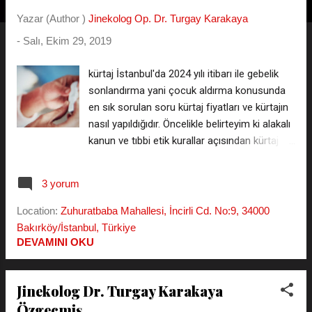
t
Yazar (Author )
Jinekolog Op. Dr. Turgay Karakaya
l
-
Salı, Ekim 29, 2019
a
r
kürtaj İstanbul'da 2024 yılı itibarı ile gebelik
sonlandırma yani çocuk aldırma konusunda
en sık sorulan soru kürtaj fiyatları ve kürtajın
nasıl yapıldığıdır. Öncelikle belirteyim ki alakalı
kanun ve tıbbi etik kurallar açısından kürtaj
ücretlerini rakam olarak buraya yazamıyoruz,
kürtajın sabit bir fiyatlandırması olmayıp
3 yorum
genellik gebelik haftası arttıkça maliyette de
bir miktar artış olabileceğini söyleyebilirim.
Location:
Zuhuratbaba Mahallesi, İncirli Cd. No:9, 34000
Ücretler hakkında internet ortamında bilgi
Bakırköy/İstanbul, Türkiye
vermek yasalara aykırı bir durum olup bu
DEVAMINI OKU
bilgiye bizimle iletişim kurarak ulaşabilirsiniz.
Telefonlarımız ve WhatsApp bu konuda çok
Jinekolog Dr. Turgay Karakaya
kullanılır. *** Kürtaj Fiyat Listesini
Özgeçmiş
WhatsApp'tan isteyin *** ( kişiler listesine