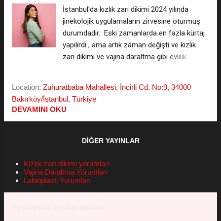
kendi mesleğimde uzmanlık diplomalarım
İstanbul'da kızlık zarı dikimi 2024 yılında
dışında birçok konuda sertifikalarım
jinekolojik uygulamaların zirvesine oturmuş
mevcuttur. Şu an tarihi ile 55 yaşımdayım ve
durumdadır. Eski zamanlarda en fazla kürtaj
hizmetinizdeyim. Jinekologlar ve Genital
yapılırdı , ama artık zaman değişti ve kızlık
Estetik Ameliyatlar: Sağlık ve Estetik
zarı dikimi ve vajina daraltma gibi evlilik
Arasındaki Dengede Jinekologlar, kadın
hazırlığına dahil edilen küçük cerrahi girişimler
sağlığına odaklanan uzmanlar ol...
artık kadın doğumda çok popüler oldu . Zaten
Location:
Zuhuratbaba Mahallesi, İncirli Cd. No:9, 34000
arzu ederseniz gerek telefonla gerekse
Bakırköy/İstanbul, Türkiye
internetten WhatsApp = 0532 221 3007
DEVAMINI OKU
üzerinden ulaşıp soru soran hastalar
genellikle flep yöntemi kalıcı kızlık zarı dikimi
nasıl yapılır. *** Kızlık Zarı Dikimi Fiyat
DIĞER YAYINLAR
Listesini WhatsApp'tan isteyin *** ( kişiler
listesine kaydetmeniz gerekmez - gizli kalır )
Kızlık zarı dikimi yorumları
Vajina Daraltma Yorumları
Kızlık Zarı Dikimi Yorumlarını Okuyun, Kayıtsız
Labioplasti Yorumları
İsimsiz Yorum Yazın Kızlık Zarı Diktirenlerin
Yorumları ( Anonim Bloglar ) İstanbul'da
Bu blogdaki popüler yayınlar
kızlık zarı dikimi fiyatı kaç paradır , esnek