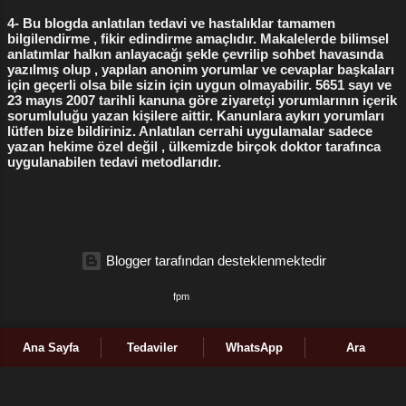
4- Bu blogda anlatılan tedavi ve hastalıklar tamamen
doğum yırtıkları
1
doğum yırtıkları ameliyatı
1
bilgilendirme , fikir edindirme amaçlıdır. Makalelerde bilimsel
anlatımlar halkın anlayacağı şekle çevrilip sohbet havasında
dudak küçültme ameliyatı
1
gebelik sonlandırma
1
yazılmış olup , yapılan anonim yorumlar ve cevaplar başkaları
için geçerli olsa bile sizin için uygun olmayabilir. 5651 sayı ve
gebelik testleri
1
genital dudak ameliyatı
1
23 mayıs 2007 tarihli kanuna göre ziyaretçi yorumlarının içerik
genital siğil tedavisi
1
sorumluluğu yazan kişilere aittir. Kanunlara aykırı yorumları
lütfen bize bildiriniz. Anlatılan cerrahi uygulamalar sadece
geçici kızlık zarı dikimi ne kadar işe yarar
1
yazan hekime özel değil , ülkemizde birçok doktor tarafınca
uygulanabilen tedavi metodlarıdır.
hamilelik belirtileri
1
hpv siğil
1
hpv tedavisi
1
jinekolog kimdir
1
jinekoloji nedir
1
jinekolojik ameliyatlar hangileridir
1
Blogger tarafından desteklenmektedir
jinekolojik muayene nedir
1
kalıcı kızlık zarı dikimi yaptıranların yorumları
1
Tema resimleri
fpm
tarafından tasarlanmıştır
kalıcı kızlık zarı dikiminde güncel yaklaşımlar
1
kürtaj
1
İçeriklerin tamamı orijinaldir, kopyalanıp başka sitelerde yayınlanamaz.
Ana Sayfa
Tedaviler
WhatsApp
Ara
kürtaj fiyatları 2017
1
kürtaj fiyatları 2023
1
kürtaj fiyatları istanbul
1
kürtaj ne kadar
1