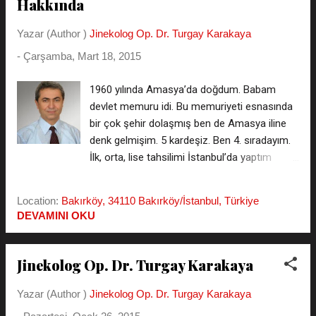
Hakkında
olduğunu düşünüyorum. Asistan eğitimine
gerek teorik gerekse ameliyat bazında
Yazar (Author )
Jinekolog Op. Dr. Turgay Karakaya
katkıda bulundum. Sayısını
hatırlayamayacağım kadar doğum sezeryan
-
Çarşamba, Mart 18, 2015
ameliyat yaptım. 1997 yılından beri ayrıca
özel muayenehanemde faaliyetlerimi de
1960 yılında Amasya’da doğdum. Babam
sürdürüyorum. 2011 yılında emekli olarak
devlet memuru idi. Bu memuriyeti esnasında
devlete olan hizmetimi tamamladım.
bir çok şehir dolaşmış ben de Amasya iline
Muayenehane faaliyetlerim ise devam
denk gelmişim. 5 kardeşiz. Ben 4. sıradayım.
etmektedir. Evliyim 2 çocuğum var. Sayfa
İlk, orta, lise tahsilimi İstanbul’da yaptım
içeriği sadece bilgile...
Kabataş Erkek Lisesi mezunuyum. Üniversite
tahsilimi ise Cerrahpaşa Tıp Fakultesinde
Location:
Bakırköy, 34110 Bakırköy/İstanbul, Türkiye
yaptım ve burada bizleri yetiştiren birçoğu
DEVAMINI OKU
hakkın rahmetine kavuşan hocalarımı ilk okul
hocamdan başlayarak rahmetle anıyorum.
Cerrahpaşa Tıp Fakultesinden mezun
Jinekolog Op. Dr. Turgay Karakaya
olduktan sonra Uzmanlık sınavını da
kazanarak Şişli Etfal hastanesinde uzmanlık
Yazar (Author )
Jinekolog Op. Dr. Turgay Karakaya
eğitimi aldım. Bu süreç sonrası Süleymaniye