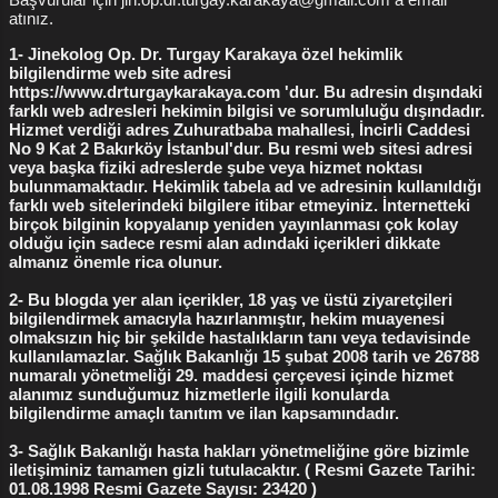
labioplasti
3
labioplasti ameliyatı
3
atınız.
labioplasti fiyatları
3
lazerle vajina daraltma
3
1- Jinekolog Op. Dr. Turgay Karakaya özel hekimlik
bilgilendirme web site adresi
vajina daraltma
3
vajina daraltma fiyatları
3
https://www.drturgaykarakaya.com 'dur. Bu adresin dışındaki
farklı web adresleri hekimin bilgisi ve sorumluluğu dışındadır.
Genital Estetik
2
kürtaj nasıl yapılır
2
Hizmet verdiği adres Zuhuratbaba mahallesi, İncirli Caddesi
No 9 Kat 2 Bakırköy İstanbul'dur. Bu resmi web sitesi adresi
vakum kürtaj
2
çift kat flep yöntemi
2
veya başka fiziki adreslerde şube veya hizmet noktası
bulunmamaktadır. Hekimlik tabela ad ve adresinin kullanıldığı
Bakırköy Kızlık Zarı Dikimi
1
Bakırköy Labioplasti
1
farklı web sitelerindeki bilgilere itibar etmeyiniz. İnternetteki
birçok bilginin kopyalanıp yeniden yayınlanması çok kolay
Dikişsiz Labioplasti
1
Himenoplasti
1
Kalıcı Flep
1
olduğu için sadece resmi alan adındaki içerikleri dikkate
almanız önemle rica olunur.
Kızlık zarı bozulduktan sonra
1
2- Bu blogda yer alan içerikler, 18 yaş ve üstü ziyaretçileri
Kızlık zarı bozulması nasıl olur
1
bilgilendirmek amacıyla hazırlanmıştır, hekim muayenesi
olmaksızın hiç bir şekilde hastalıkların tanı veya tedavisinde
Kızlık zarı dikimi ne kadar
1
Kızlık zarı kanaması
1
kullanılamazlar. Sağlık Bakanlığı 15 şubat 2008 tarih ve 26788
numaralı yönetmeliği 29. maddesi çerçevesi içinde hizmet
Radyofrekans Labioplasti
1
adet düzensizliği
1
alanımız sunduğumuz hizmetlerle ilgili konularda
bilgilendirme amaçlı tanıtım ve ilan kapsamındadır.
adet düzensizliği tedavisi
1
3- Sağlık Bakanlığı hasta hakları yönetmeliğine göre bizimle
bozulmuş kızlık zarı görünümü
1
iletişiminiz tamamen gizli tutulacaktır. ( Resmi Gazete Tarihi:
01.08.1998 Resmi Gazete Sayısı: 23420 )
cerrahi vajina daraltma
1
devlet hastanesinde kürtaj
1