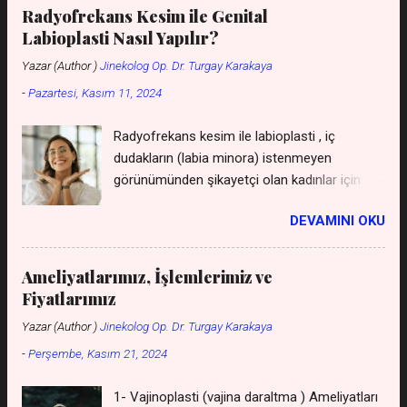
kızlık zarı zarı cinsel ilişkide kanama yapar mı
Radyofrekans Kesim ile Genital
, önceden yapılan kızlık zarı dikimi anlaşılır mı
Labioplasti Nasıl Yapılır?
, vajina daraltma fiyatları ne kadardır , bir
Yazar (Author )
Jinekolog Op. Dr. Turgay Karakaya
bayana kızlık zarı m...
-
Pazartesi, Kasım 11, 2024
Radyofrekans kesim ile labioplasti , iç
dudakların (labia minora) istenmeyen
görünümünden şikayetçi olan kadınlar için
uygulanan, cerrahi bir müdahaleye gerek
DEVAMINI OKU
kalmadan gerçekleştirilen bir yöntemdir. Bu
yöntem, geleneksel cerrahi yöntemlere göre
daha az invaziv olması, iyileşme sürecini
Ameliyatlarımız, İşlemlerimiz ve
hızlandırması ve daha az ağrıya neden olması
Fiyatlarımız
gibi avantajları sunar. *** Labioplasti Genital
Yazar (Author )
Jinekolog Op. Dr. Turgay Karakaya
Estetik Fiyat Listesini WhatsApp'tan isteyin
-
Perşembe, Kasım 21, 2024
*** ( kişiler listesine kaydetmeniz gerekmez
- gizli kalır ) *** Genital Dudaklar Ücretsiz
1- Vajinoplasti (vajina daraltma ) Ameliyatları
Görüşme ve Ücretsiz Muayene Randevusu