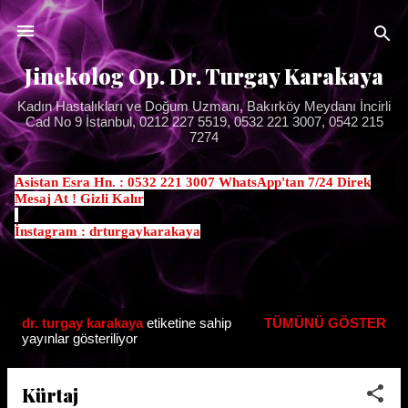
Ana içeriğe atla
Jinekolog Op. Dr. Turgay Karakaya
Kadın Hastalıkları ve Doğum Uzmanı, Bakırköy Meydanı İncirli
Cad No 9 İstanbul, 0212 227 5519, 0532 221 3007, 0542 215
7274
Asistan Esra Hn. : 0532 221 3007 WhatsApp'tan 7/24 Direk
Mesaj At ! Gizli Kalır
.
İnstagram : drturgaykarakaya
dr. turgay karakaya
etiketine sahip
TÜMÜNÜ GÖSTER
K
yayınlar gösteriliyor
a
y
Kürtaj
ı