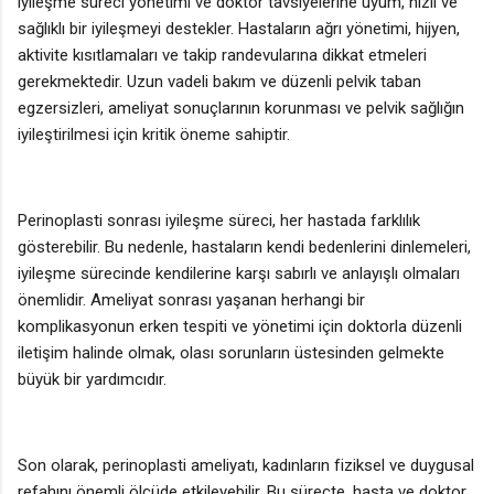
iyileşme süreci yönetimi ve doktor tavsiyelerine uyum, hızlı ve
sağlıklı bir iyileşmeyi destekler. Hastaların ağrı yönetimi, hijyen,
aktivite kısıtlamaları ve takip randevularına dikkat etmeleri
gerekmektedir. Uzun vadeli bakım ve düzenli pelvik taban
egzersizleri, ameliyat sonuçlarının korunması ve pelvik sağlığın
iyileştirilmesi için kritik öneme sahiptir.
Perinoplasti sonrası iyileşme süreci, her hastada farklılık
gösterebilir. Bu nedenle, hastaların kendi bedenlerini dinlemeleri,
iyileşme sürecinde kendilerine karşı sabırlı ve anlayışlı olmaları
önemlidir. Ameliyat sonrası yaşanan herhangi bir
komplikasyonun erken tespiti ve yönetimi için doktorla düzenli
iletişim halinde olmak, olası sorunların üstesinden gelmekte
büyük bir yardımcıdır.
Son olarak, perinoplasti ameliyatı, kadınların fiziksel ve duygusal
refahını önemli ölçüde etkileyebilir. Bu süreçte, hasta ve doktor