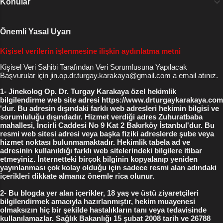
Konular
gençleştirmek ve çeşitli sorunlara çözüm
hava girişi çıkışına bağlı adeta gaz çıkartmaya
bulmak için kullanılan non-invaziv bir tedavi
benzer rahatsız edici sesler , Sık tekrarlayan
yöntemidir. *** Boydan Boya Cerrahi Vajina
Önemli Yasal Uyarı
vajinal enfeksiyonlar ve başa çıkılamayan kötü
Daraltma Fiyat Listesini WhatsApp'tan isteyin
koku ,...
Kişisel verilerin işlenmesine ilişkin aydınlatma metni
*** ( kişiler listesine kaydetmeniz gerekmez -
gizli kalır ) Vajina Daraltma Yaptıranların
Kişisel Veri Sahibi Tarafından Veri Sorumlusuna Yapılacak
Başvurular için jin.op.dr.turgay.karakaya@gmail.com a email atınız.
Yorumları Vajina Daraltma Yaptıranlar ( blog
site yorumları ) Jinekolog Op. Dr. Turgay
1- Jinekolog Op. Dr. Turgay Karakaya özel hekimlik
bilgilendirme web site adresi https://www.drturgaykarakaya.com
Karakaya Cerrahpaşa Tıp Fak. Diploma Uzmanlık
'dur. Bu adresin dışındaki farklı web adresleri hekimin bilgisi ve
Belgesi İşyeri Ruhsatı ve Vergi Levhası İncirli
sorumluluğu dışındadır. Hizmet verdiği adres Zuhuratbaba
mahallesi, İncirli Caddesi No 9 Kat 2 Bakırköy İstanbul'dur. Bu
Cad No 9 Bakırköy Meydanı İstanbul 0212 227
resmi web sitesi adresi veya başka fiziki adreslerde şube veya
55 19 0532 221 3007 WhatsApp , Telegram
hizmet noktası bulunmamaktadır. Hekimlik tabela ad ve
0542 215 7274 WhatsApp Bakır...
adresinin kullanıldığı farklı web sitelerindeki bilgilere itibar
etmeyiniz. İnternetteki birçok bilginin kopyalanıp yeniden
yayınlanması çok kolay olduğu için sadece resmi alan adındaki
içerikleri dikkate almanız önemle rica olunur.
2- Bu blogda yer alan içerikler, 18 yaş ve üstü ziyaretçileri
bilgilendirmek amacıyla hazırlanmıştır, hekim muayenesi
olmaksızın hiç bir şekilde hastalıkların tanı veya tedavisinde
kullanılamazlar. Sağlık Bakanlığı 15 şubat 2008 tarih ve 26788