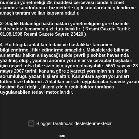
numaralı yönetmeliği 29. maddesi çerçevesi içinde hizmet
alanımız sunduğumuz hizmetlerle ilgili konularda bilgilendirme
amaçlı tanıtım ve ilan kapsamındadır.
3- Sağlık Bakanlığı hasta hakları yönetmeliğine göre bizimle
iletişiminiz tamamen gizli tutulacaktır. ( Resmi Gazete Tarihi:
01.08.1998 Resmi Gazete Sayısı: 23420 )
4- Bu blogda anlatılan tedavi ve hastalıklar tamamen
bilgilendirme , fikir edindirme amaçlıdır. Makalelerde bilimsel
anlatımlar halkın anlayacağı şekle çevrilip sohbet havasında
yazılmış olup , yapılan anonim yorumlar ve cevaplar başkaları
için geçerli olsa bile sizin için uygun olmayabilir. 5651 sayı ve 23
mayıs 2007 tarihli kanuna göre ziyaretçi yorumlarının içerik
sorumluluğu yazan kişilere aittir. Kanunlara aykırı yorumları
lütfen bize bildiriniz. Anlatılan cerrahi uygulamalar sadece yazan
hekime özel değil , ülkemizde birçok doktor tarafınca
uygulanabilen tedavi metodlarıdır.
Blogger tarafından desteklenmektedir
Tema resimleri
fpm
tarafından tasarlanmıştır