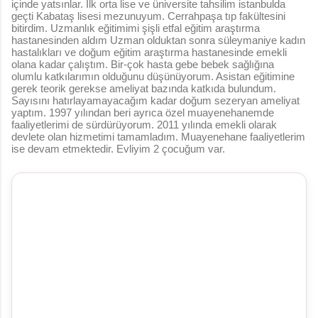
içinde yatsınlar. Ilk orta lise ve üniversite tahsilim istanbulda
geçti Kabataş lisesi mezunuyum. Cerrahpaşa tıp fakültesini
bitirdim. Uzmanlık eğitimimi şişli etfal eğitim araştırma
hastanesinden aldım Uzman olduktan sonra süleymaniye kadın
hastalıkları ve doğum eğitim araştırma hastanesinde emekli
olana kadar çalıştım. Bir-çok hasta gebe bebek sağlığına
olumlu katkılarımın olduğunu düşünüyorum. Asistan eğitimine
gerek teorik gerekse ameliyat bazında katkıda bulundum.
Sayısını hatırlayamayacağım kadar doğum sezeryan ameliyat
yaptım. 1997 yılından beri ayrıca özel muayenehanemde
faaliyetlerimi de sürdürüyorum. 2011 yılında emekli olarak
devlete olan hizmetimi tamamladım. Muayenehane faaliyetlerim
ise devam etmektedir. Evliyim 2 çocuğum var.
Y
o
r
u
m
l