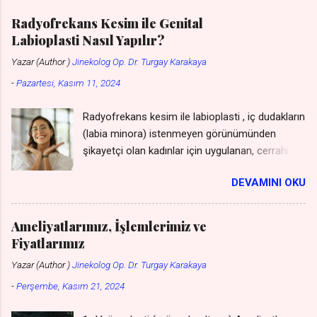
Radyofrekans Kesim ile Genital
Labioplasti Nasıl Yapılır?
Yazar (Author )
Jinekolog Op. Dr. Turgay Karakaya
-
Pazartesi, Kasım 11, 2024
Radyofrekans kesim ile labioplasti , iç dudakların
(labia minora) istenmeyen görünümünden
şikayetçi olan kadınlar için uygulanan, cerrahi bir
müdahaleye gerek kalmadan gerçekleştirilen bir
DEVAMINI OKU
yöntemdir. Bu yöntem, geleneksel cerrahi
yöntemlere göre daha az invaziv olması,
iyileşme sürecini hızlandırması ve daha az
Ameliyatlarımız, İşlemlerimiz ve
ağrıya neden olması gibi avantajları sunar. ***
Fiyatlarımız
Labioplasti Genital Estetik Fiyat Listesini
Yazar (Author )
Jinekolog Op. Dr. Turgay Karakaya
WhatsApp'tan isteyin *** ( kişiler listesine
-
Perşembe, Kasım 21, 2024
kaydetmeniz gerekmez - gizli kalır ) *** Genital
Dudaklar Ücretsiz Görüşme ve Ücretsiz