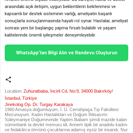
arasındaki açık iletişim, uygun beklentilerin belirlenmesi ve
kapsamlı bir destek sisteminin varlığı, ameliyatın başarılı
sonuçlarla sonuçlanmasında hayati rol oynar. Hastalar, ameliyat
sonrası yeni bir başlangıç yapma fırsatı bulabilir ve yaşam
kalitelerinde önemli iyileşmeler deneyimleyebilir.
WhatsApp'tan Bilgi Alın ve Randevu Oluşturun
Location:
Zuhuratbaba, İncirli Cd. No:9, 34000 Bakırköy/
İstanbul, Türkiye
Jinekolog Op. Dr. Turgay Karakaya
1960 Amasya doğumluyum. İ. Ü. Cerrahpaşa Tıp Fakültesi
Mezunuyum. Kadın Hastalıkları ve Doğum İhtisasımı
Süleymaniye Doğumevinde Yaptım.Babam şimdi mazide kalan
sümerbank ta devlet memuru idi. Annem tipik bir anadolu kadını
ve fedakârca ömrünü çocuklarına adamış eşsiz bir insandı. Nur