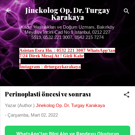
Ana içeriğe atla
Jinekolog Op. Dr. Turgay
Karakaya
Kadın Hastalıkları ve Doğum Uzmanı, Bakırköy
Meydanı İncirli Cad No 9 İstanbul, 0212 227
5519, 0532 221 3007, 0542 215 7274
Asistan Esra Hn. : 0532 221 3007 WhatsApp'tan
7/24 Direk Mesaj At ! Gizli Kalır
.
İnstagram : drturgaykarakaya
Perinoplasti öncesi ve sonrası
Yazar (Author )
Jinekolog Op. Dr. Turgay Karakaya
-
Çarşamba, Mart 02, 2022
WhatsApp'tan Bilgi Alın ve Randevu Oluşturun