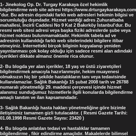
listesine kaydetmeniz gerekmez - gizli kalır )
1- Jinekolog Op. Dr. Turgay Karakaya özel hekimlik
bilgilendirme web site adresi https://www.drturgaykarakaya.com
Kızlık Zarı Bozulması ve Kızlık Zarı Muayanesi
'dur. Bu adresin dışındaki farklı web adresleri hekimin bilgisi ve
Yorumlarını Okuyun Kızlık Zarı Bozulması
sorumluluğu dışındadır. Hizmet verdiği adres Zuhuratbaba
mahallesi, İncirli Caddesi No 9 Kat 2 Bakırköy İstanbul'dur. Bu
Yorumları Blog Siteler Ayrıca kızlık zarları
resmi web sitesi adresi veya başka fiziki adreslerde şube veya
hakkında tüm arkadaşlarından görüş alanlar bile
hizmet noktası bulunmamaktadır. Hekimlik tabela ad ve
oluyor , kızlık zarının resmini çekip WhatsApp
adresinin kullanıldığı farklı web sitelerindeki bilgilere itibar
etmeyiniz. İnternetteki birçok bilginin kopyalanıp yeniden
larında kayı...
yayınlanması çok kolay olduğu için sadece resmi alan adındaki
içerikleri dikkate almanız önemle rica olunur.
2- Bu blogda yer alan içerikler, 18 yaş ve üstü ziyaretçileri
bilgilendirmek amacıyla hazırlanmıştır, hekim muayenesi
olmaksızın hiç bir şekilde hastalıkların tanı veya tedavisinde
kullanılamazlar. Sağlık Bakanlığı 15 şubat 2008 tarih ve 26788
numaralı yönetmeliği 29. maddesi çerçevesi içinde hizmet
alanımız sunduğumuz hizmetlerle ilgili konularda bilgilendirme
amaçlı tanıtım ve ilan kapsamındadır.
3- Sağlık Bakanlığı hasta hakları yönetmeliğine göre bizimle
iletişiminiz tamamen gizli tutulacaktır. ( Resmi Gazete Tarihi:
01.08.1998 Resmi Gazete Sayısı: 23420 )
4- Bu blogda anlatılan tedavi ve hastalıklar tamamen
bilgilendirme , fikir edindirme amaçlıdır. Makalelerde bilimsel