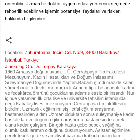
önemlidir. Uzman bir doktor, uygun tedavi yöntemini seçmede
rehberlik edebilir ve işlemin potansiyel faydaları ve riskleri
hakkında bilgilendirir.
Location:
Zuhuratbaba, İncirli Cd. No:9, 34000 Bakırköy/
İstanbul, Türkiye
Jinekolog Op. Dr. Turgay Karakaya
1960 Amasya doğumluyum. İ. Ü. Cerrahpaşa Tıp Fakültesi
Mezunuyum. Kadın Hastalıkları ve Doğum İhtisasımı
Süleymaniye Doğumevinde Yaptım.Babam şimdi mazide kalan
sümerbank ta devlet memuru idi. Annem tipik bir anadolu kadını
ve fedakârca ömrünü çocuklarına adamış eşsiz bir insandı. Nur
içinde yatsınlar. Ilk orta lise ve üniversite tahsilim istanbulda
geçti Kabataş lisesi mezunuyum. Cerrahpaşa tıp fakültesini
bitirdim. Uzmanlık eğitimimi şişli etfal eğitim araştırma
hastanesinden aldım Uzman olduktan sonra süleymaniye kadın
hastalıkları ve doğum eğitim araştırma hastanesinde emekli
olana kadar çalıştım. Bir-çok hasta gebe bebek sağlığına
olumlu katkılarımın olduğunu düşünüyorum. Asistan eğitimine
gerek teorik gerekse ameliyat bazında katkıda bulundum.