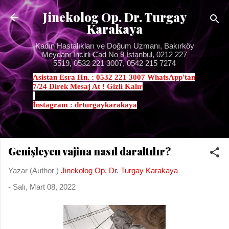
Ana içeriğe atla
Jinekolog Op. Dr. Turgay
Karakaya
Kadın Hastalıkları ve Doğum Uzmanı, Bakırköy
Meydanı İncirli Cad No 9 İstanbul, 0212 227
5519, 0532 221 3007, 0542 215 7274
Asistan Esra Hn. : 0532 221 3007 WhatsApp'tan
7/24 Direk Mesaj At ! Gizli Kalır
.
İnstagram : drturgaykarakaya
Genişleyen vajina nasıl daraltılır?
Yazar (Author )
Jinekolog Op. Dr. Turgay Karakaya
-
Salı, Mart 08, 2022