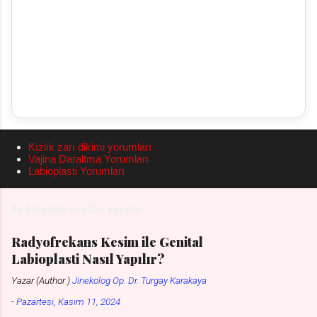
Kızlık zarı dikimi yorumları
Vajina Daraltma Yorumları
Labioplasti Yorumları
Bu blogdaki popüler yayınlar
Radyofrekans Kesim ile Genital
Labioplasti Nasıl Yapılır?
Yazar (Author )
Jinekolog Op. Dr. Turgay Karakaya
-
Pazartesi, Kasım 11, 2024