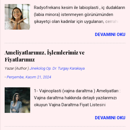
Radyofrekans kesim ile labioplasti , iç dudakların
(labia minora) istenmeyen görünümünden
şikayetçi olan kadınlar için uygulanan, cerrahi bir
müdahaleye gerek kalmadan gerçekleştirilen bir
DEVAMINI OKU
yöntemdir. Bu yöntem, geleneksel cerrahi
yöntemlere göre daha az invaziv olması,
iyileşme sürecini hızlandırması ve daha az
Ameliyatlarımız, İşlemlerimiz ve
ağrıya neden olması gibi avantajları sunar. ***
Fiyatlarımız
Labioplasti Genital Estetik Fiyat Listesini
Yazar (Author )
Jinekolog Op. Dr. Turgay Karakaya
WhatsApp'tan isteyin *** ( kişiler listesine
-
Perşembe, Kasım 21, 2024
kaydetmeniz gerekmez - gizli kalır ) *** Genital
Dudaklar Ücretsiz Görüşme ve Ücretsiz
1- Vajinoplasti (vajina daraltma ) Ameliyatları :
Muayene Randevusu İçin Tıklayın *** ****
Vajina daraltma hakkında detaylı yazılarımızı
Labioplasti Hasta Yorumlarını Okuyunuz,
okuyun Vajina Daraltma Fiyat Listesini
Tartışmaya Katılınız, İsim veya E-mail girmeniz
WhatsApp'tan alın Vajina Daraltma Yaptıranların
gerekmez **** Jinekolog Op. Dr. Turgay
DEVAMINI OKU
Yorumlarını Okuyun Jinekolog Op. Dr. Turgay
Karakaya Cerrahpaşa Tıp Fak. Diploma Uzmanlık
Karakaya Cerrahpaşa Tıp Fak. Diploma Uzmanlık
Belgesi İşyeri Ruhsatı ve Vergi Levhası İncirli