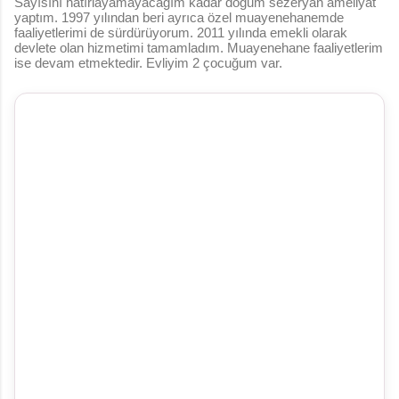
Sayısını hatırlayamayacağım kadar doğum sezeryan ameliyat
yaptım. 1997 yılından beri ayrıca özel muayenehanemde
faaliyetlerimi de sürdürüyorum. 2011 yılında emekli olarak
devlete olan hizmetimi tamamladım. Muayenehane faaliyetlerim
ise devam etmektedir. Evliyim 2 çocuğum var.
Y
o
r
u
m
l
a
r