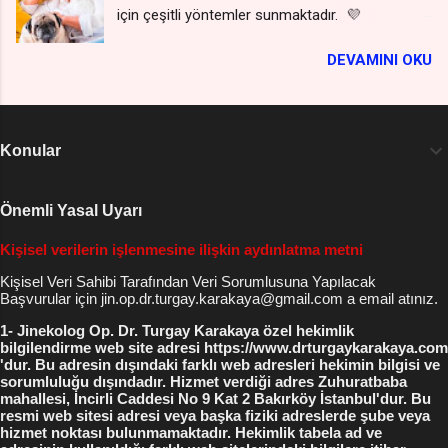
için çeşitli yöntemler sunmaktadır. 💜
binlerce yorum okumak için şuna tıklayın : vajina
Radyofrekans İle Dikişsiz Labioplasti yapılır,
daraltma yorumları ebasko forum Vajina
DEVAMINI OKU
dikiş izi veya tırtık gibi izler kalmaz, dokuları
genişlemesi bayanlarda sıklıkla ; Cinsel haz
yakmadığı için his kaybına yol açmaz .💜
yetersizliği ( erkek cinsel organını yeterince
Vajinal radyofrekans, bu yenilikçi yöntemlerden
hissedememe ) ve genelde orgazm kaybı , İlişki
biridir ve kadınların vajinal sağlığını geliştirmek,
esnasında aşırı ıslaklık , kayganlık ve vajinaya
Konular
gençleştirmek ve çeşitli sorunlara çözüm
hava girişi çıkışına bağlı adeta gaz çıkartmaya
bulmak için kullanılan non-invaziv bir tedavi
benzer rahatsız edici sesler , Sık tekrarlayan
yöntemidir. *** Boydan Boya Cerrahi Vajina
Önemli Yasal Uyarı
vajinal enfeksiyonlar ve başa çıkılamayan kötü
Daraltma Fiyat Listesini WhatsApp'tan isteyin
koku ,...
Kişisel verilerin işlenmesine ilişkin aydınlatma metni
*** ( kişiler listesine kaydetmeniz gerekmez -
gizli kalır ) Vajina Daraltma Yaptıranların
Kişisel Veri Sahibi Tarafından Veri Sorumlusuna Yapılacak
Başvurular için jin.op.dr.turgay.karakaya@gmail.com a email atınız.
Yorumları Vajina Daraltma Yaptıranlar ( blog
site yorumları ) Jinekolog Op. Dr. Turgay
1- Jinekolog Op. Dr. Turgay Karakaya özel hekimlik
bilgilendirme web site adresi https://www.drturgaykarakaya.com
Karakaya Cerrahpaşa Tıp Fak. Diploma Uzmanlık
'dur. Bu adresin dışındaki farklı web adresleri hekimin bilgisi ve
Belgesi İşyeri Ruhsatı ve Vergi Levhası İncirli
sorumluluğu dışındadır. Hizmet verdiği adres Zuhuratbaba
mahallesi, İncirli Caddesi No 9 Kat 2 Bakırköy İstanbul'dur. Bu
Cad No 9 Bakırköy Meydanı İstanbul 0212 227
resmi web sitesi adresi veya başka fiziki adreslerde şube veya
55 19 0532 221 3007 WhatsApp , Telegram
hizmet noktası bulunmamaktadır. Hekimlik tabela ad ve
0542 215 7274 WhatsApp Bakır...