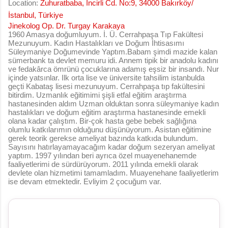
Location:
Zuhuratbaba, İncirli Cd. No:9, 34000 Bakırköy/
İstanbul, Türkiye
Jinekolog Op. Dr. Turgay Karakaya
1960 Amasya doğumluyum. İ. Ü. Cerrahpaşa Tıp Fakültesi
Mezunuyum. Kadın Hastalıkları ve Doğum İhtisasımı
Süleymaniye Doğumevinde Yaptım.Babam şimdi mazide kalan
sümerbank ta devlet memuru idi. Annem tipik bir anadolu kadını
ve fedakârca ömrünü çocuklarına adamış eşsiz bir insandı. Nur
içinde yatsınlar. Ilk orta lise ve üniversite tahsilim istanbulda
geçti Kabataş lisesi mezunuyum. Cerrahpaşa tıp fakültesini
bitirdim. Uzmanlık eğitimimi şişli etfal eğitim araştırma
hastanesinden aldım Uzman olduktan sonra süleymaniye kadın
hastalıkları ve doğum eğitim araştırma hastanesinde emekli
olana kadar çalıştım. Bir-çok hasta gebe bebek sağlığına
olumlu katkılarımın olduğunu düşünüyorum. Asistan eğitimine
gerek teorik gerekse ameliyat bazında katkıda bulundum.
Sayısını hatırlayamayacağım kadar doğum sezeryan ameliyat
yaptım. 1997 yılından beri ayrıca özel muayenehanemde
faaliyetlerimi de sürdürüyorum. 2011 yılında emekli olarak
devlete olan hizmetimi tamamladım. Muayenehane faaliyetlerim
ise devam etmektedir. Evliyim 2 çocuğum var.
Y