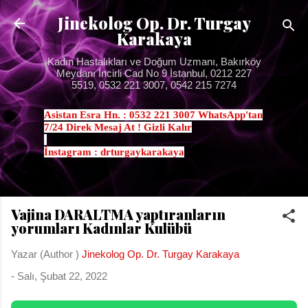
Ana içeriğe atla
Jinekolog Op. Dr. Turgay
Karakaya
Kadın Hastalıkları ve Doğum Uzmanı, Bakırköy
Meydanı İncirli Cad No 9 İstanbul, 0212 227
5519, 0532 221 3007, 0542 215 7274
Asistan Esra Hn. : 0532 221 3007 WhatsApp'tan
7/24 Direk Mesaj At ! Gizli Kalır
.
İnstagram : drturgaykarakaya
Vajina DARALTMA yaptıranların
yorumları Kadınlar Kulübü
Yazar (Author )
Jinekolog Op. Dr. Turgay Karakaya
-
Salı, Şubat 22, 2022