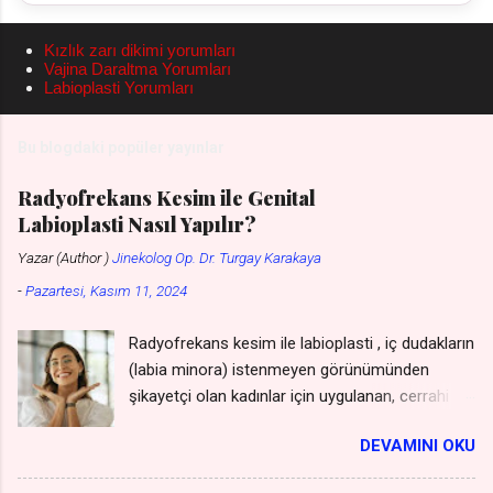
Kızlık zarı dikimi yorumları
Vajina Daraltma Yorumları
Labioplasti Yorumları
Bu blogdaki popüler yayınlar
Radyofrekans Kesim ile Genital
Labioplasti Nasıl Yapılır?
Yazar (Author )
Jinekolog Op. Dr. Turgay Karakaya
-
Pazartesi, Kasım 11, 2024
Radyofrekans kesim ile labioplasti , iç dudakların
(labia minora) istenmeyen görünümünden
şikayetçi olan kadınlar için uygulanan, cerrahi bir
müdahaleye gerek kalmadan gerçekleştirilen bir
DEVAMINI OKU
yöntemdir. Bu yöntem, geleneksel cerrahi
yöntemlere göre daha az invaziv olması,