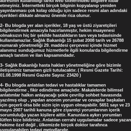
adresinin kullanıldığı farklı web sitelerindeki bilgilere itibar
etmeyiniz. İnternetteki birçok bilginin kopyalanıp yeniden
yayınlanması çok kolay olduğu için sadece resmi alan adındaki
içerikleri dikkate almanız önemle rica olunur.
2- Bu blogda yer alan içerikler, 18 yaş ve üstü ziyaretçileri
bilgilendirmek amacıyla hazırlanmıştır, hekim muayenesi
olmaksızın hiç bir şekilde hastalıkların tanı veya tedavisinde
kullanılamazlar. Sağlık Bakanlığı 15 şubat 2008 tarih ve 26788
numaralı yönetmeliği 29. maddesi çerçevesi içinde hizmet
alanımız sunduğumuz hizmetlerle ilgili konularda bilgilendirme
amaçlı tanıtım ve ilan kapsamındadır.
3- Sağlık Bakanlığı hasta hakları yönetmeliğine göre bizimle
iletişiminiz tamamen gizli tutulacaktır. ( Resmi Gazete Tarihi:
01.08.1998 Resmi Gazete Sayısı: 23420 )
4- Bu blogda anlatılan tedavi ve hastalıklar tamamen
bilgilendirme , fikir edindirme amaçlıdır. Makalelerde bilimsel
anlatımlar halkın anlayacağı şekle çevrilip sohbet havasında
yazılmış olup , yapılan anonim yorumlar ve cevaplar başkaları
için geçerli olsa bile sizin için uygun olmayabilir. 5651 sayı ve 23
mayıs 2007 tarihli kanuna göre ziyaretçi yorumlarının içerik
sorumluluğu yazan kişilere aittir. Kanunlara aykırı yorumları
lütfen bize bildiriniz. Anlatılan cerrahi uygulamalar sadece yazan
hekime özel değil , ülkemizde birçok doktor tarafınca
uygulanabilen tedavi metodlarıdır.