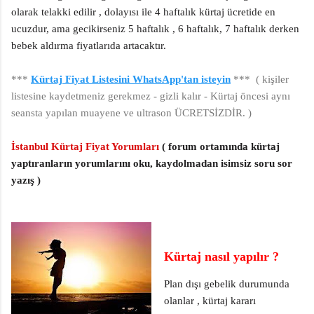
olarak telakki edilir , dolayısı ile 4 haftalık kürtaj ücretide en
ucuzdur, ama gecikirseniz 5 haftalık , 6 haftalık, 7 haftalık derken
bebek aldırma fiyatlarıda artacaktır.
***
Kürtaj Fiyat Listesini WhatsApp'tan isteyin
*** ( kişiler
listesine kaydetmeniz gerekmez - gizli kalır - Kürtaj öncesi aynı
seansta yapılan muayene ve ultrason ÜCRETSİZDİR. )
İstanbul Kürtaj Fiyat Yorumları
( forum ortamında kürtaj
yaptıranların yorumlarını oku, kaydolmadan isimsiz soru sor
yazış )
Kürtaj nasıl yapılır ?
Plan dışı gebelik durumunda
olanlar , kürtaj kararı