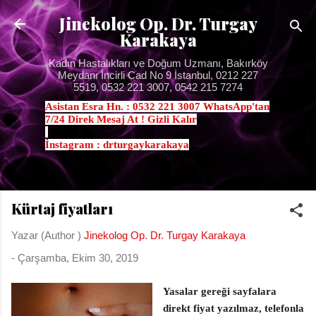
Ana içeriğe atla
Jinekolog Op. Dr. Turgay
Karakaya
Kadın Hastalıkları ve Doğum Uzmanı, Bakırköy
Meydanı İncirli Cad No 9 İstanbul, 0212 227
5519, 0532 221 3007, 0542 215 7274
Asistan Esra Hn. : 0532 221 3007 WhatsApp'tan
7/24 Direk Mesaj At ! Gizli Kalır
.
İnstagram : drturgaykarakaya
Kürtaj fiyatları
Yazar (Author )
Jinekolog Op. Dr. Turgay Karakaya
-
Çarşamba, Ekim 30, 2019
Yasalar gereği sayfalara
direkt fiyat yazılmaz, telefonla