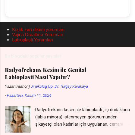
e
r
Kızlık zarı dikimi yorumları
Vajina Daraltma Yorumları
Labioplasti Yorumları
Bu blogdaki popüler yayınlar
Radyofrekans Kesim ile Genital
Labioplasti Nasıl Yapılır?
Yazar (Author )
Jinekolog Op. Dr. Turgay Karakaya
-
Pazartesi, Kasım 11, 2024
Radyofrekans kesim ile labioplasti , iç dudakların
(labia minora) istenmeyen görünümünden
şikayetçi olan kadınlar için uygulanan, cerrahi bir
müdahaleye gerek kalmadan gerçekleştirilen bir