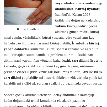
veya whatsapp üzerinden bilgi
alabilirsiniz. Kürtaj fiyatları
İstanbul'da Kasım 2023
tarihlerine doğru ne kadardır ,
vakum kürtaj nedir
, çocuk
Kürtaj fiyatları
aldırmak günah mıdır , kürtaj
nasıl yapılır, yürürlükteki kürtaj yasasına göre yasal sınır kaç
haftadır , evli olmayanlar nasıl kürtaj olabilir, İstanbul'da
kürtaj
yapan doktorlar
kimlerdir , kürtaj sonrası kanama ve ağrı olur
mu , kürtajdan sonra hamilelik problem olur mu , kızlık zarı
dikimi nasıl yapılır, flep yöntemi kalıcı
kızlık zarı dikimi fiyatı
ne
kadardır, geçici kızlık zarı dikimi kaç gün dayanır, sürtünme
şeklinde cinsel ilişkide kızlık zarı bozulmuş mudur ,
lazerle kızlık
zarı dikimi yapılabilir mi
, lazerle dikilen kızlık zarında yanık izi
kalabilir mi ? Gibi sık sorulan sualleri bu yazımızda cevaplıyoruz.
Sadece çocuk aldırma ücretlerini detaylandırmakla kalmayıp
kadın doğumdaki temel konularıda ele alarak yazımızı
genişletiyoruz. Aradığınız bilgiler bu yazıda mevcut değil ise arzu