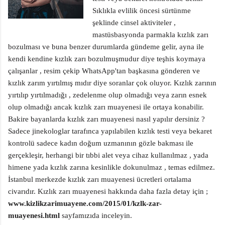
Sıklıkla evlilik öncesi sürtünme
şeklinde cinsel aktiviteler ,
mastüsbasyonda parmakla kızlık zarı
bozulması ve buna benzer durumlarda gündeme gelir, ayna ile
kendi kendine kızlık zarı bozulmuşmudur diye teşhis koymaya
çalışanlar , resim çekip WhatsApp'tan başkasına gönderen ve
kızlık zarım yırtılmış mıdır diye soranlar çok oluyor. Kızlık zarının
yırtılıp yırtılmadığı , zedelenme olup olmadığı veya zarın esnek
olup olmadığı ancak kızlık zarı muayenesi ile ortaya konabilir.
Bakire bayanlarda kızlık zarı muayenesi nasıl yapılır dersiniz ?
Sadece jinekologlar tarafınca yapılabilen kızlık testi veya bekaret
kontrolü sadece kadın doğum uzmanının gözle bakması ile
gerçekleşir, herhangi bir tıbbi alet veya cihaz kullanılmaz , yada
himene yada kızlık zarına kesinlikle dokunulmaz , temas edilmez.
İstanbul merkezde kızlık zarı muayenesi ücretleri ortalama
civarıdır. Kızlık zarı muayenesi hakkında daha fazla detay için ;
www.kizlikzarimuayene.com/2015/01/kzlk-zar-
muayenesi.html
sayfamızıda inceleyin.