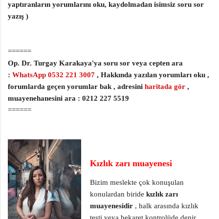
yaptıranların yorumlarını oku, kaydolmadan isimsiz soru sor
yazış )
======
Op. Dr. Turgay Karakaya'ya soru sor veya cepten ara
:
WhatsApp 0532 221 3007
, Hakkında yazılan yorumları oku ,
forumlarda geçen yorumlar bak , adresini
haritada gör
,
muayenehanesini ara : 0212 227 5519
======
Kızlık zarı muayenesi
Bizim meslekte çok konuşulan
konulardan biride
kızlık zarı
muayenesidir
, halk arasında kızlık
testi veya bekaret kontrolüde denir.