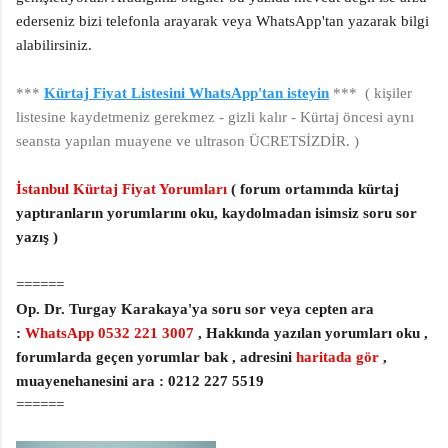
ederseniz bizi telefonla arayarak veya WhatsApp'tan yazarak bilgi
alabilirsiniz.
***
Kürtaj Fiyat Listesini WhatsApp'tan isteyin
*** ( kişiler
listesine kaydetmeniz gerekmez - gizli kalır - Kürtaj öncesi aynı
seansta yapılan muayene ve ultrason ÜCRETSİZDİR. )
İstanbul Kürtaj Fiyat Yorumları
( forum ortamında kürtaj
yaptıranların yorumlarını oku, kaydolmadan isimsiz soru sor
yazış )
======
Op. Dr. Turgay Karakaya'ya soru sor veya cepten ara
:
WhatsApp 0532 221 3007
, Hakkında yazılan yorumları oku ,
forumlarda geçen yorumlar bak , adresini
haritada gör
,
muayenehanesini ara : 0212 227 5519
======