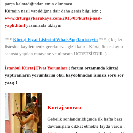
parça kalmadığından emin olunması.
Kürtajın nasıl yapıldığına dair daha geniş bilgi için ;
www.drturgaykarakaya.com/2015/03/kurtaj-nasl-
yaplr.html
yazımızıda tıklayın.
***
Kürtaj Fiyat Listesini WhatsApp'tan isteyin
*** ( kişiler
listesine kaydetmeniz gerekmez - gizli kalır - Kürtaj öncesi aynı
seansta yapılan muayene ve ultrason ÜCRETSİZDİR. )
İstanbul Kürtaj Fiyat Yorumları
( forum ortamında kürtaj
yaptıranların yorumlarını oku, kaydolmadan isimsiz soru sor
yazış )
Kürtaj sonrası
Gebelik sonlandırıldığında ilk hafta bazı
davranışlara dikkat etmekte fayda vardır ;