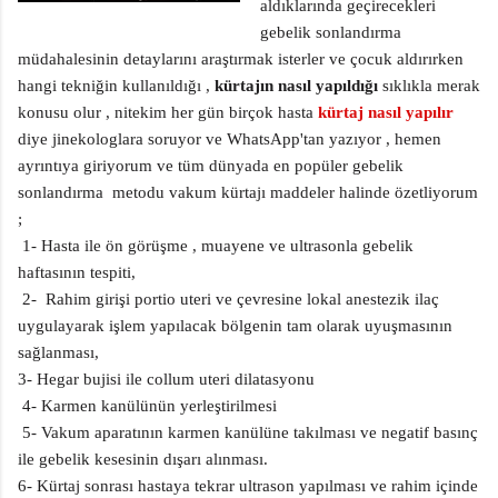
aldıklarında geçirecekleri
gebelik sonlandırma
müdahalesinin detaylarını araştırmak isterler ve çocuk aldırırken
hangi tekniğin kullanıldığı ,
kürtajın nasıl yapıldığı
sıklıkla merak
konusu olur , nitekim her gün birçok hasta
kürtaj nasıl yapılır
diye jinekologlara soruyor ve WhatsApp'tan yazıyor , hemen
ayrıntıya giriyorum ve tüm dünyada en popüler gebelik
sonlandırma metodu vakum kürtajı maddeler halinde özetliyorum
;
1- Hasta ile ön görüşme , muayene ve ultrasonla gebelik
haftasının tespiti,
2- Rahim girişi portio uteri ve çevresine lokal anestezik ilaç
uygulayarak işlem yapılacak bölgenin tam olarak uyuşmasının
sağlanması,
3- Hegar bujisi ile collum uteri dilatasyonu
4- Karmen kanülünün yerleştirilmesi
5- Vakum aparatının karmen kanülüne takılması ve negatif basınç
ile gebelik kesesinin dışarı alınması.
6- Kürtaj sonrası hastaya tekrar ultrason yapılması ve rahim içinde