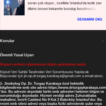
kalır ) Kızlık Zarı Bozulması ve Kızlık Zarı
soran çok oluyor , özellikle İstanbul'da kızlık zarı
Daraltma Fiyat Listesini WhatsApp'tan isteyin
Muayanesi Yorum...
dikimi öncesi bekaretin bozulup bozulmadığı
*** ( kişiler listesine kaydetmeniz gerekmez -
konusunda emin olunması gerektiği için hastalar
gizli kalır ) Vajina Daraltma Yaptıranların
DEVAMINI OKU
öncelikle kendileri himen yani kızlık zarının
Yorumları Vajina Daraltma Yaptıranlar ( blog
bozulup bozulmadığını , zedelenme olup
site yorumları ) Jinekolog Op. Dr. Turgay
olmadığını anlamaya çalışıyorlar, genelde bir
Karakaya Cerrahpaşa Tıp Fak. Diploma Uzmanlık
ayna yardımı ile bakıp zarlarını görmeye
Belgesi İşyeri Ruhsatı ve Vergi Levhası İncirli
Konular
çalışırlar , bu seferde o karmaşa içinde
Cad No 9 Bakırköy Meydanı İstanbul 0212 227
neresinin zar olduğu bilinemediği için sonuçta
55 19 0532 221 3007 WhatsApp , Telegram
panik halinde jinekologları arıyorlar , ve doktor
Önemli Yasal Uyarı
0542 215 7274 WhatsApp Bakır...
bey kızlık zarım bozulmuş mudur , yada
Kişisel verilerin işlenmesine ilişkin aydınlatma metni
bozulduğu nasıl anlaşılır diye soru soruyorlar.
*** Kızlık Zarı Muayenesi ve Dikimi Fiyat
Kişisel Veri Sahibi Tarafından Veri Sorumlusuna Yapılacak
Başvurular için jin.op.dr.turgay.karakaya@gmail.com a email atınız.
Listesini WhatsApp'tan isteyin *** ( kişiler
listesine kaydetmeniz gerekmez - gizli kalır )
1- Jinekolog Op. Dr. Turgay Karakaya özel hekimlik
bilgilendirme web site adresi https://www.drturgaykarakaya.com
Kızlık Zarı Bozulması ve Kızlık Zarı Muayanesi
'dur. Bu adresin dışındaki farklı web adresleri hekimin bilgisi ve
Yorumlarını Okuyun Kızlık Zarı Bozulması
sorumluluğu dışındadır. Hizmet verdiği adres Zuhuratbaba
mahallesi, İncirli Caddesi No 9 Kat 2 Bakırköy İstanbul'dur. Bu
Yorumları Blog Siteler Ayrıca kızlık zarları
resmi web sitesi adresi veya başka fiziki adreslerde şube veya
hakkında tüm arkadaşlarından görüş alanlar bile