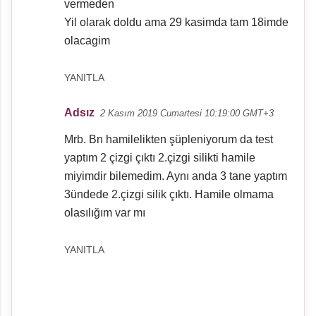
vermeden
m
Yil olarak doldu ama 29 kasimda tam 18imde
l
olacagim
a
r
YANITLA
Adsız
2 Kasım 2019 Cumartesi 10:19:00 GMT+3
Mrb. Bn hamilelikten şüpleniyorum da test
yaptım 2 çizgi çıktı 2.çizgi silikti hamile
miyimdir bilemedim. Aynı anda 3 tane yaptım
3ündede 2.çizgi silik çıktı. Hamile olmama
olasılığım var mı
YANITLA