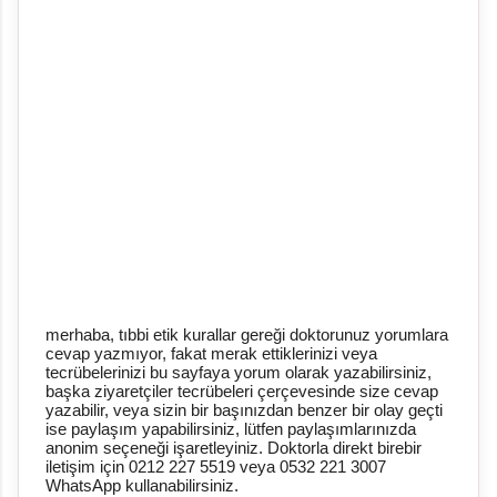
merhaba, tıbbi etik kurallar gereği doktorunuz yorumlara
Y
cevap yazmıyor, fakat merak ettiklerinizi veya
o
tecrübelerinizi bu sayfaya yorum olarak yazabilirsiniz,
r
başka ziyaretçiler tecrübeleri çerçevesinde size cevap
u
yazabilir, veya sizin bir başınızdan benzer bir olay geçti
m
ise paylaşım yapabilirsiniz, lütfen paylaşımlarınızda
G
anonim seçeneği işaretleyiniz. Doktorla direkt birebir
ö
iletişim için 0212 227 5519 veya 0532 221 3007
n
WhatsApp kullanabilirsiniz.
d