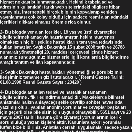
hizmet noktası bulunmamaktadır. Hekimlik tabela ad ve
oluyor , kızlık zarının resmini çekip WhatsApp
adresinin kullanıldığı farklı web sitelerindeki bilgilere itibar
etmeyiniz. İnternetteki birçok bilginin kopyalanıp yeniden
larında kayı...
yayınlanması çok kolay olduğu için sadece resmi alan adındaki
içerikleri dikkate almanız önemle rica olunur.
2- Bu blogda yer alan içerikler, 18 yaş ve üstü ziyaretçileri
bilgilendirmek amacıyla hazırlanmıştır, hekim muayenesi
olmaksızın hiç bir şekilde hastalıkların tanı veya tedavisinde
kullanılamazlar. Sağlık Bakanlığı 15 şubat 2008 tarih ve 26788
numaralı yönetmeliği 29. maddesi çerçevesi içinde hizmet
alanımız sunduğumuz hizmetlerle ilgili konularda bilgilendirme
amaçlı tanıtım ve ilan kapsamındadır.
3- Sağlık Bakanlığı hasta hakları yönetmeliğine göre bizimle
iletişiminiz tamamen gizli tutulacaktır. ( Resmi Gazete Tarihi:
01.08.1998 Resmi Gazete Sayısı: 23420 )
4- Bu blogda anlatılan tedavi ve hastalıklar tamamen
bilgilendirme , fikir edindirme amaçlıdır. Makalelerde bilimsel
anlatımlar halkın anlayacağı şekle çevrilip sohbet havasında
yazılmış olup , yapılan anonim yorumlar ve cevaplar başkaları
için geçerli olsa bile sizin için uygun olmayabilir. 5651 sayı ve 23
mayıs 2007 tarihli kanuna göre ziyaretçi yorumlarının içerik
sorumluluğu yazan kişilere aittir. Kanunlara aykırı yorumları
lütfen bize bildiriniz. Anlatılan cerrahi uygulamalar sadece yazan