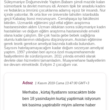
Süleymaniye Doğumevinde Yaptım.Babam şimdi mazide kalan
sümerbank ta devlet memuru idi. Annem tipik bir anadolu kadını
ve fedakârca ömrünü çocuklarına adamış eşsiz bir insandı. Nur
içinde yatsınlar. Ilk orta lise ve üniversite tahsilim istanbulda
geçti Kabataş lisesi mezunuyum. Cerrahpaşa tıp fakültesini
bitirdim. Uzmanlık eğitimimi şişli etfal eğitim araştırma
hastanesinden aldım Uzman olduktan sonra süleymaniye kadın
hastalıkları ve doğum eğitim araştırma hastanesinde emekli
olana kadar çalıştım. Bir-çok hasta gebe bebek sağlığına
olumlu katkılarımın olduğunu düşünüyorum. Asistan eğitimine
gerek teorik gerekse ameliyat bazında katkıda bulundum.
Sayısını hatırlayamayacağım kadar doğum sezeryan ameliyat
yaptım. 1997 yılından beri ayrıca özel muayenehanemde
faaliyetlerimi de sürdürüyorum. 2011 yılında emekli olarak
devlete olan hizmetimi tamamladım. Muayenehane faaliyetlerim
ise devam etmektedir. Evliyim 2 çocuğum var.
Adsız
1 Kasım 2019 Cuma 13:47:00 GMT+3
Y
Merhaba , kürtaj fiyatlarını soracaktım bide
o
ben 18 yasindayim kurtaj yaptirmak istiyorum
r
tek basima yaptirabilir miyim aileme haber
u