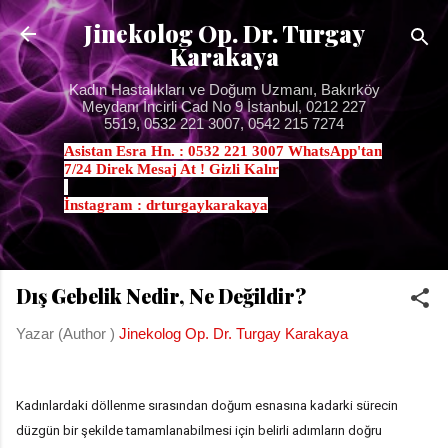
Ana içeriğe atla
Jinekolog Op. Dr. Turgay
Karakaya
Kadın Hastalıkları ve Doğum Uzmanı, Bakırköy
Meydanı İncirli Cad No 9 İstanbul, 0212 227
5519, 0532 221 3007, 0542 215 7274
Asistan Esra Hn. : 0532 221 3007 WhatsApp'tan
7/24 Direk Mesaj At ! Gizli Kalır
.
İnstagram : drturgaykarakaya
Dış Gebelik Nedir, Ne Değildir?
Yazar (Author )
Jinekolog Op. Dr. Turgay Karakaya
Kadınlardaki döllenme sırasından doğum esnasına kadarki sürecin
düzgün bir şekilde tamamlanabilmesi için belirli adımların doğru