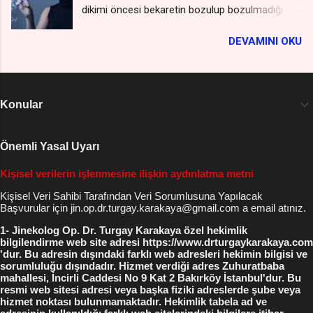
Muayanesi Yorum...
dikimi öncesi bekaretin bozulup bozulmadığı
*** ( kişiler listesine kaydetmeniz gerekmez -
konusunda emin olunması gerektiği için hastalar
gizli kalır ) Vajina Daraltma Yaptıranların
DEVAMINI OKU
öncelikle kendileri himen yani kızlık zarının
Yorumları Vajina Daraltma Yaptıranlar ( blog
bozulup bozulmadığını , zedelenme olup
site yorumları ) Jinekolog Op. Dr. Turgay
olmadığını anlamaya çalışıyorlar, genelde bir
Karakaya Cerrahpaşa Tıp Fak. Diploma Uzmanlık
ayna yardımı ile bakıp zarlarını görmeye
Belgesi İşyeri Ruhsatı ve Vergi Levhası İncirli
Konular
çalışırlar , bu seferde o karmaşa içinde
Cad No 9 Bakırköy Meydanı İstanbul 0212 227
neresinin zar olduğu bilinemediği için sonuçta
55 19 0532 221 3007 WhatsApp , Telegram
panik halinde jinekologları arıyorlar , ve doktor
Önemli Yasal Uyarı
0542 215 7274 WhatsApp Bakır...
bey kızlık zarım bozulmuş mudur , yada
Kişisel verilerin işlenmesine ilişkin aydınlatma metni
bozulduğu nasıl anlaşılır diye soru soruyorlar.
*** Kızlık Zarı Muayenesi ve Dikimi Fiyat
Kişisel Veri Sahibi Tarafından Veri Sorumlusuna Yapılacak
Başvurular için jin.op.dr.turgay.karakaya@gmail.com a email atınız.
Listesini WhatsApp'tan isteyin *** ( kişiler
listesine kaydetmeniz gerekmez - gizli kalır )
1- Jinekolog Op. Dr. Turgay Karakaya özel hekimlik
bilgilendirme web site adresi https://www.drturgaykarakaya.com
Kızlık Zarı Bozulması ve Kızlık Zarı Muayanesi
'dur. Bu adresin dışındaki farklı web adresleri hekimin bilgisi ve
Yorumlarını Okuyun Kızlık Zarı Bozulması
sorumluluğu dışındadır. Hizmet verdiği adres Zuhuratbaba
mahallesi, İncirli Caddesi No 9 Kat 2 Bakırköy İstanbul'dur. Bu
Yorumları Blog Siteler Ayrıca kızlık zarları
resmi web sitesi adresi veya başka fiziki adreslerde şube veya
hakkında tüm arkadaşlarından görüş alanlar bile
hizmet noktası bulunmamaktadır. Hekimlik tabela ad ve
oluyor , kızlık zarının resmini çekip WhatsApp