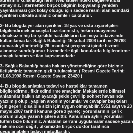
adresinin kullanıldığı farklı web sitelerindeki bilgilere itibar
etmeyiniz. İnternetteki birçok bilginin kopyalanıp yeniden
larında kayı...
yayınlanması çok kolay olduğu için sadece resmi alan adındaki
içerikleri dikkate almanız önemle rica olunur.
2- Bu blogda yer alan içerikler, 18 yaş ve üstü ziyaretçileri
bilgilendirmek amacıyla hazırlanmıştır, hekim muayenesi
olmaksızın hiç bir şekilde hastalıkların tanı veya tedavisinde
kullanılamazlar. Sağlık Bakanlığı 15 şubat 2008 tarih ve 26788
numaralı yönetmeliği 29. maddesi çerçevesi içinde hizmet
alanımız sunduğumuz hizmetlerle ilgili konularda bilgilendirme
amaçlı tanıtım ve ilan kapsamındadır.
3- Sağlık Bakanlığı hasta hakları yönetmeliğine göre bizimle
iletişiminiz tamamen gizli tutulacaktır. ( Resmi Gazete Tarihi:
01.08.1998 Resmi Gazete Sayısı: 23420 )
4- Bu blogda anlatılan tedavi ve hastalıklar tamamen
bilgilendirme , fikir edindirme amaçlıdır. Makalelerde bilimsel
anlatımlar halkın anlayacağı şekle çevrilip sohbet havasında
yazılmış olup , yapılan anonim yorumlar ve cevaplar başkaları
için geçerli olsa bile sizin için uygun olmayabilir. 5651 sayı ve 23
mayıs 2007 tarihli kanuna göre ziyaretçi yorumlarının içerik
sorumluluğu yazan kişilere aittir. Kanunlara aykırı yorumları
lütfen bize bildiriniz. Anlatılan cerrahi uygulamalar sadece yazan
hekime özel değil , ülkemizde birçok doktor tarafınca
uygulanabilen tedavi metodlarıdır.