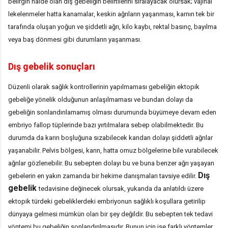
belirgin halde olan dış gebeliğin belirtilerini sıralayacak olursak; vajinal
lekelenmeler hatta kanamalar, keskin ağrıların yaşanması, karnın tek bir
tarafında oluşan yoğun ve şiddetli ağrı, kilo kaybı, rektal basınç, bayılma
veya baş dönmesi gibi durumların yaşanması.
Dış gebelik sonuçları
Düzenli olarak sağlık kontrollerinin yapılmaması gebeliğin ektopik
gebeliğe yönelik olduğunun anlaşılmaması ve bundan dolayı da
gebeliğin sonlandırılamamış olması durumunda büyümeye devam eden
embriyo fallop tüplerinde bazı yırtılmalara sebep olabilmektedir. Bu
durumda da karın boşluğuna sızabilecek kandan dolayı şiddetli ağrılar
yaşanabilir. Pelvis bölgesi, karın, hatta omuz bölgelerine bile vurabilecek
ağrılar gözlenebilir. Bu sebepten dolayı bu ve buna benzer ağrı yaşayan
Dış
gebelerin en yakın zamanda bir hekime danışmaları tavsiye edilir.
gebelik
tedavisine değinecek olursak, yukarıda da anlatıldı üzere
ektopik türdeki gebeliklerdeki embriyonun sağlıklı koşullara getirilip
dünyaya gelmesi mümkün olan bir şey değildir. Bu sebepten tek tedavi
yöntemi bu gebeliğin sonlandırılmasıdır. Bunun için ise farklı yöntemler