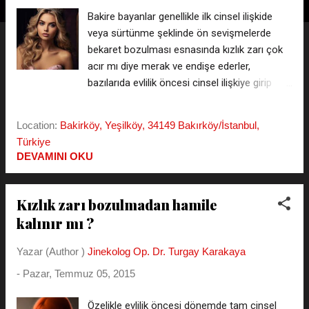
t
Bakire bayanlar genellikle ilk cinsel ilişkide
l
veya sürtünme şeklinde ön sevişmelerde
a
bekaret bozulması esnasında kızlık zarı çok
r
acır mı diye merak ve endişe ederler,
bazılarıda evlilik öncesi cinsel ilişkiye girip
herhangi bir kızlık zarı kanaması ortaya
çıkmayan ve zarın yırtılması esnasında
Location:
Bakirköy, Yeşilköy, 34149 Bakırköy/İstanbul,
herhangi bir acı hissetmeyenlerden oluşur. Bu
Türkiye
bayanlar kızlık zarı acısı olmadığı için acaba
DEVAMINI OKU
bekaret bozulmadı mı diye düşünebilirler,
yada kanamanın olmamasını bakireliğin
devam ettine yorabilirler. İşin aslı şudur ; kızlık
Kızlık zarı bozulmadan hamile
zarı bozulurken acı hissetmeniz şart değildir,
kalınır mı ?
bayanların %10 kadarı zarın bozulmasını
hissetmezler bile, ayrıca yine bayanların %5
Yazar (Author )
Jinekolog Op. Dr. Turgay Karakaya
kadarında esnek kızlık zarı olduğu için cinsel
-
Pazar, Temmuz 05, 2015
ilişkide kızlık zarı kanı ortaya çıkmaz, ama
kızlık zarı ilk penis darbesi ile içten ayrışarak
Özelikle evlilik öncesi dönemde tam cinsel