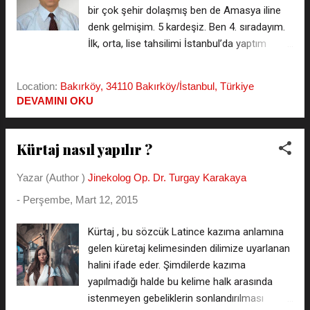
cinsel boşalması olmadan sadece zevk suyu
bir çok şehir dolaşmış ben de Amasya iline
tabir edilen prostat salgısı vasıtası ile de
denk gelmişim. 5 kardeşiz. Ben 4. sıradayım.
gebelik söz konusu olabilir, zira prostat
İlk, orta, lise tahsilimi İstanbul’da yaptım
suyundada, yani zevk suyunda sperm
Kabataş Erkek Lisesi mezunuyum. Üniversite
hücrele...
tahsilimi ise Cerrahpaşa Tıp Fakultesinde
Location:
Bakırköy, 34110 Bakırköy/İstanbul, Türkiye
yaptım ve burada bizleri yetiştiren birçoğu
DEVAMINI OKU
hakkın rahmetine kavuşan hocalarımı ilk okul
hocamdan başlayarak rahmetle anıyorum.
Cerrahpaşa Tıp Fakultesinden mezun
Kürtaj nasıl yapılır ?
olduktan sonra Uzmanlık sınavını da
kazanarak Şişli Etfal hastanesinde uzmanlık
Yazar (Author )
Jinekolog Op. Dr. Turgay Karakaya
eğitimi aldım. Bu süreç sonrası Süleymaniye
-
Perşembe, Mart 12, 2015
Kadın Hastalıkları ve Doğum Eğitim araştırma
hastanesinde ve bu hastaneye bağlı Semiha
Kürtaj , bu sözcük Latince kazıma anlamına
Şakir Hastanesinde yıllarca görev yaptım. En
gelen küretaj kelimesinden dilimize uyarlanan
az 5-6 tur asistan yetiştirme eğitimine
halini ifade eder. Şimdilerde kazıma
katkıda bulundum. Binlerce hasta, ameliyat,
yapılmadığı halde bu kelime halk arasında
doğum sezeryan yaptım veya asistan eğitimi
istenmeyen gebeliklerin sonlandırılması
çerçevesinde yaptırdım, zaman zaman