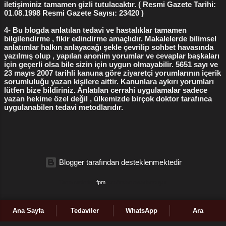
iletişiminiz tamamen gizli tutulacaktır. ( Resmi Gazete Tarihi:
01.08.1998 Resmi Gazete Sayısı: 23420 )
4- Bu blogda anlatılan tedavi ve hastalıklar tamamen
bilgilendirme , fikir edindirme amaçlıdır. Makalelerde bilimsel
anlatımlar halkın anlayacağı şekle çevrilip sohbet havasında
yazılmış olup , yapılan anonim yorumlar ve cevaplar başkaları
için geçerli olsa bile sizin için uygun olmayabilir. 5651 sayı ve
23 mayıs 2007 tarihli kanuna göre ziyaretçi yorumlarının içerik
sorumluluğu yazan kişilere aittir. Kanunlara aykırı yorumları
lütfen bize bildiriniz. Anlatılan cerrahi uygulamalar sadece
yazan hekime özel değil , ülkemizde birçok doktor tarafınca
uygulanabilen tedavi metodlarıdır.
Blogger tarafından desteklenmektedir
Tema resimleri
fpm
tarafından tasarlanmıştır
İçeriklerin tamamı orijinaldir, kopyalanıp başka sitelerde yayınlanamaz.
Ana Sayfa
Tedaviler
WhatsApp
Ara