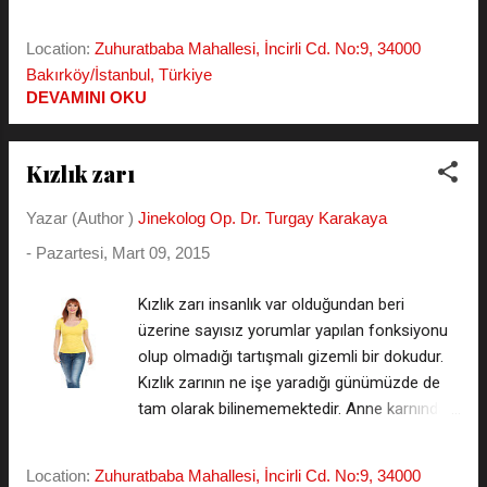
anlamında kullanılmaktadır. *** Kürtaj Fiyat
hastanemiz tüp bebek bölümünde de görev
Listesini WhatsApp'tan isteyin *** ( kişiler
Location:
Zuhuratbaba Mahallesi, İncirli Cd. No:9, 34000
yaptım. Halkımıza gerek çalıştığım hastanede
listesine kaydetmeniz gerekmez - gizli kalır -
Bakırköy/İstanbul, Türkiye
gerekse muayenehanemde yı...
Kürtaj öncesi aynı seansta yapılan muayene
DEVAMINI OKU
ve ultrason ÜCRETSİZDİR. ) İstanbul Kürtaj
Fiyat Yorumları ( forum ortamında kürtaj
yaptıranların yorumlarını oku, kaydolmadan
Kızlık zarı
isimsiz soru sor yazış ) İnsanlar istedikleri
zaman ve istedikleri sayıda çocuk sahibi
Yazar (Author )
Jinekolog Op. Dr. Turgay Karakaya
olmak arzusundadırlar. Gerek ekonomik
-
Pazartesi, Mart 09, 2015
gerekse sosyal sebeplerle bazı durumlarda o
gebeliği sürdürmeleri zor hatta bazı
Kızlık zarı insanlık var olduğundan beri
durumlarda imkansız olabilmektedir. Aslında
üzerine sayısız yorumlar yapılan fonksiyonu
ideal olanı gebeliğin oluşmasını tedbirler
olup olmadığı tartışmalı gizemli bir dokudur.
alarak önlemektir. Bu amaçla haplar, rahim içi
Kızlık zarının ne işe yaradığı günümüzde de
araçlar, prezervatifi ve birçok metot
tam olarak bilinememektedir. Anne karnında
mevcuttur. Kürtaj son çare olarak kabul
oluşum döneminden kalan artık doku olması
edilmelidir. KİMLER KÜRTAJ YAPTIR...
muhtemeldir. Bir diğer görüş dış ortamdan
Location:
Zuhuratbaba Mahallesi, İncirli Cd. No:9, 34000
hazneye mikrobik etkenlerin girişini