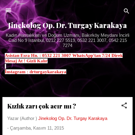
Ana içeriğe atla
Jinekolog Op. Dr. Turgay Karakaya
Kadın Hastalıkları ve Doğum Uzmanı, Bakırköy Meydanı İncirli
Cad No 9 İstanbul, 0212 227 5519, 0532 221 3007, 0542 215
7274
Asistan Esra Hn. : 0532 221 3007 WhatsApp'tan 7/24 Direk
Mesaj At ! Gizli Kalır
.
İnstagram : drturgaykarakaya
Kızlık zarı çok acır mı ?
K
a
Yazar (Author )
Jinekolog Op. Dr. Turgay Karakaya
y
-
Çarşamba, Kasım 11, 2015
ı