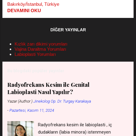
Bakırköy/İstanbul, Türkiye
zorlaştırdığı yönündedir. Diğerleri bu dokuya
DEVAMINI OKU
ilk ilişkide kanayan ve kadın için özel duygular
uyandıran bir yapı olarak bakmaktadırlar. Tarih
boyunca da bu ilk ilişki ve kanama birlikteliği
DIĞER YAYINLAR
kutsanmış ve bekaret ve bakirelik
kavramlarına çok özel anlamlar yüklenmiştir.
Kızlık zarı dikimi yorumları
Vajina Daraltma Yorumları
Günümüzde sosyal anlayış yetiştirilme tarzı
Labioplasti Yorumları
ve bazı duygularla bu bekaret konusu
önemlidir. Hatta önemi gittikçe de
Bu blogdaki popüler yayınlar
artmaktadır. Ne var ki bu durum aslında büyük
haksızlıklar suçlamalar ve üzüntü kaynağı
Radyofrekans Kesim ile Genital
olma potansiyelini de beraberinde taşır. ***
Labioplasti Nasıl Yapılır?
Kızlık Zarı Dikimi Fiyat Listesini WhatsApp'tan
Yazar (Author )
Jinekolog Op. Dr. Turgay Karakaya
isteyin *** ( kişiler listesine kaydetmeniz
gerekmez - gizli k...
-
Pazartesi, Kasım 11, 2024
Radyofrekans kesim ile labioplasti , iç
dudakların (labia minora) istenmeyen