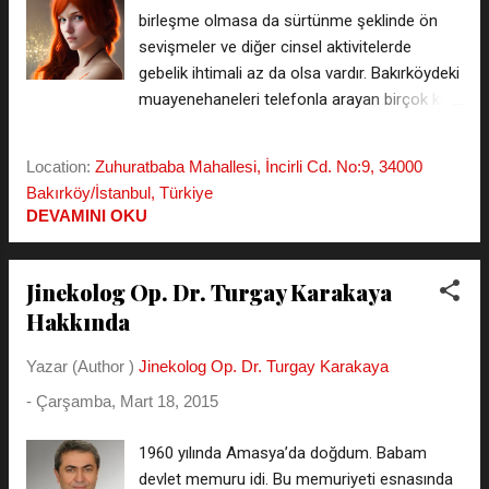
bozulur. Bu yazımızda kızlık zarının acıyıp
birleşme olmasa da sürtünme şeklinde ön
acımayacağını açıklamak dışında himen yani
sevişmeler ve diğer cinsel aktivitelerde
bekaret zarı hakkındada önemli bilgiler
gebelik ihtimali az da olsa vardır. Bakırköydeki
veriyoruz, kızlık zarı bozulmasını, kızlık zarının
muayenehaneleri telefonla arayan birçok kişi
bozulduğunun nası...
kızlık zarı bozulmadan hamile kalınır mı diye
sormaktadır. İlk bakışta kulağa imkansız gibi
Location:
Zuhuratbaba Mahallesi, İncirli Cd. No:9, 34000
gelse de kızlık zarı bozulmadan hamile kalan
Bakırköy/İstanbul, Türkiye
bir çok hasta ile karşılaşılmaktadır, burda asıl
DEVAMINI OKU
tehlikeli olan durum genç bayanlar hamile
kaldığının farkına varmıyor, çünkü gerçek bir
cinsel birliktelik yaşamamış, kızlık zarı
Jinekolog Op. Dr. Turgay Karakaya
kanaması durumu olmamış, nasıl hamile
Hakkında
kaldığını inanamıyorlar. Ama özellikle
sürtünme şeklinde cinsel ilişkide vajina girişini
Yazar (Author )
Jinekolog Op. Dr. Turgay Karakaya
bırakılan spermler tüm vajina boyunca
-
Çarşamba, Mart 18, 2015
hareket ederek rahme ulaşır bir yumurtayı
dölleyebilir, bu durumda bakireyken hamile
1960 yılında Amasya’da doğdum. Babam
kalmak mümkün olur daha da ilginci erkek
devlet memuru idi. Bu memuriyeti esnasında