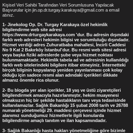
nasıl anlaşılır diye soru soruyorlar. *** Kızlık
Kişisel Veri Sahibi Tarafından Veri Sorumlusuna Yapılacak
Başvurular için jin.op.dr.turgay.karakaya@gmail.com a email
Zarı Muayenesi ve Dikimi Fiyat Listesini
atınız.
WhatsApp'tan isteyin *** ( kişiler listesine
1- Jinekolog Op. Dr. Turgay Karakaya özel hekimlik
kaydetmeniz gerekmez - gizli kalır ) Kızlık Zarı
bilgilendirme web site adresi
Bozulması ve Kızlık Zarı Muayanesi
https://www.drturgaykarakaya.com 'dur. Bu adresin dışındaki
farklı web adresleri hekimin bilgisi ve sorumluluğu dışındadır.
Yorumlarını Okuyun Kızlık Zarı Bozulması
Hizmet verdiği adres Zuhuratbaba mahallesi, İncirli Caddesi
Yorumları Blog Siteler Ayrıca kızlık zarları
No 9 Kat 2 Bakırköy İstanbul'dur. Bu resmi web sitesi adresi
hakkında tüm arkadaşlarından görüş alanlar
veya başka fiziki adreslerde şube veya hizmet noktası
bulunmamaktadır. Hekimlik tabela ad ve adresinin kullanıldığı
bile oluyor , kızlık zarının resmini çekip
farklı web sitelerindeki bilgilere itibar etmeyiniz. İnternetteki
WhatsApp larında kayı...
birçok bilginin kopyalanıp yeniden yayınlanması çok kolay
olduğu için sadece resmi alan adındaki içerikleri dikkate
almanız önemle rica olunur.
2- Bu blogda yer alan içerikler, 18 yaş ve üstü ziyaretçileri
bilgilendirmek amacıyla hazırlanmıştır, hekim muayenesi
olmaksızın hiç bir şekilde hastalıkların tanı veya tedavisinde
kullanılamazlar. Sağlık Bakanlığı 15 şubat 2008 tarih ve 26788
numaralı yönetmeliği 29. maddesi çerçevesi içinde hizmet
alanımız sunduğumuz hizmetlerle ilgili konularda
bilgilendirme amaçlı tanıtım ve ilan kapsamındadır.
3- Sağlık Bakanlığı hasta hakları yönetmeliğine göre bizimle